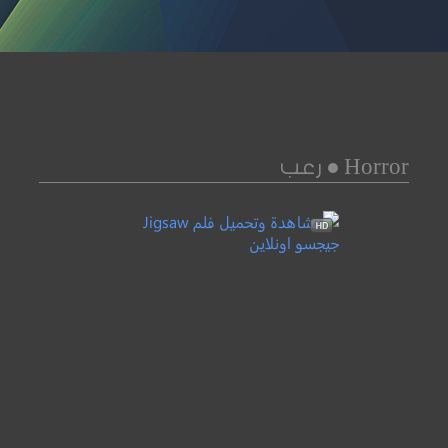
Horror ● رعب