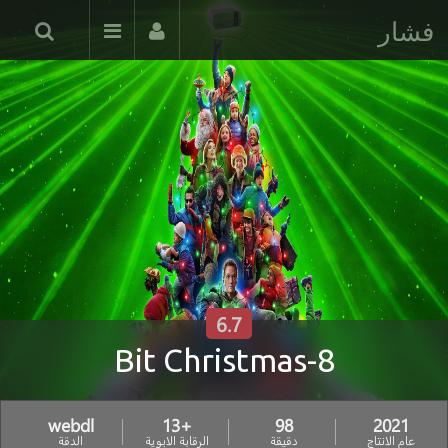
فشار
6.7
8-Bit Christmas
webdl
+13
98
2021
عام الانتاج
دقيقة
الرقابة الابوية
الدقة