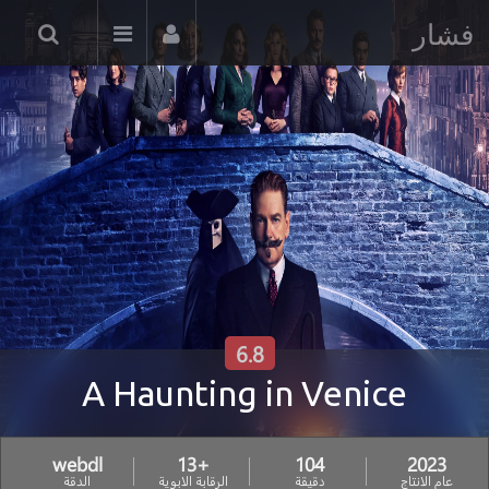
فشار
6.8
A Haunting in Venice
webdl
+13
104
2023
عام الانتاج
دقيقة
الرقابة الابوية
الدقة