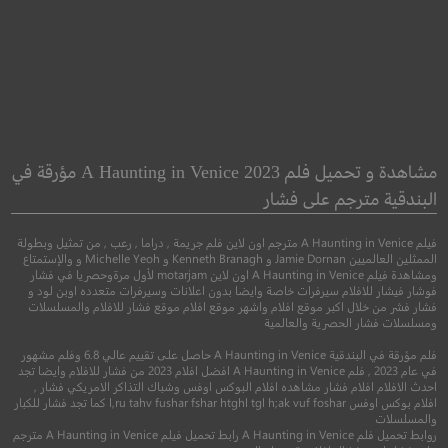
Jersey
Hail, Caesar!
تحيا، قيصر!
القميص الرياض
مشاهدة و تحميل فلم A Haunting in Venice 2023 مؤرقة في
البندقية مترجم على فشار
●
●
كوميدي
غموض
دراما
رياضي
فيلم A Haunting in Venice مترجم اون لاين فلم جريمة , دراما , رعب , من تمثيل وبطولة
الممثلين العالميين Jamie Dornan و Kenneth Branagh و Michelle Yeoh و والإستمتاع
ومشاهدة فيلم A Haunting in Venice اون لاين motarjam لأول مرةوحصريا في فشار
فوشار فيشار للافلام سيرفرات خاصة وايضا بدون اعلانات وسيرفرات متعدده اوبن لود و
فشار فشر من خلال اكبر موقع افلام واشهر موقع افلام موقع فشار للافلام والمسلسلات
ومسلسلات فشار الحصرية والعالمية
فلم مؤرقة في البندقية A Haunting in Venice حاصل على تقييم عالي 6.8 وفلم مشهور
في عام 2023 , فلم A Haunting in Venice افضل افلام 2023 من فشار للافلام وايضا تجد
احدث الافلام افلام فشار مشاهده افلام البوكس اوفس وشباك التذاكر الامريكي فشار ,
افلام بوكس اوفس l,ru tahv fushar fshar htghl tgl h;ak vuf foshar كما تجد فشار للكبار
والمسلسلات
8.9
6.7
روابط تحميل فلم A Haunting in Venice رابط تحميل فيلم A Haunting in Venice مترجم