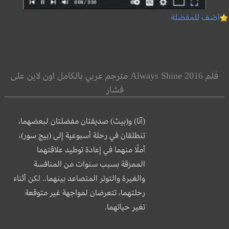
اضف للمفضلة
فلم Always Shine 2016 مترجم عربي بالكامل اون لاين على
فشار
(آنَا) و(بيث) صديقتان مفضلتان لبعضهما،
تنطلقان في رحلة أسبوعية إلى (بيج سور)،
أملًا منهما في إعادة توطيد علاقتهما
الممزقة بسبب سنوات من المنافسة
والغيرة والتوتر المتصاعد بينهما.. لكن أثناء
رحلتهما،
تتعرضان لمواجهة غير متوقعة
تغير حياتهما.