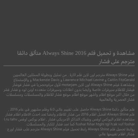
Man Who Killed
Two Men in Town
er and Then The
رجلين في المدينة
مشاهدة و تحميل فلم Always Shine 2016 متألق دائمًا
Bigfoot
مترجم على فشار
الرجل الذي قتل هتلر و
دراما
القدم الكبيرة
فيلم Always Shine مترجم اون لاين فلم اثارة , من تمثيل وبطولة الممثلين العالميين
Caitlin FitzGerald و Lawrence Michael Levine و Mackenzie Davis و والإستمتاع
ومشاهدة فيلم Always Shine اون لاين motarjam لأول مرةوحصريا في فشار فوشار
فيشار للافلام سيرفرات خاصة وايضا بدون اعلانات وسيرفرات متعدده اوبن لود و فشار فشر
●
●
مغامرة
دراما
فنتا
من خلال اكبر موقع افلام واشهر موقع افلام موقع فشار للافلام والمسلسلات ومسلسلات
فشار الحصرية والعالمية
فلم متألق دائمًا Always Shine حاصل على تقييم عالي 6.0 وفلم مشهور في عام 2016 ,
فلم Always Shine افضل افلام 2016 من فشار للافلام وايضا تجد احدث الافلام افلام فشار
مشاهده افلام البوكس اوفس وشباك التذاكر الامريكي فشار , افلام بوكس اوفس l,ru tahv
fushar fshar htghl tgl h;ak vuf foshar كما تجد فشار للكبار والمسلسلات
روابط تحميل فلم Always Shine رابط تحميل فيلم Always Shine مترجم على فشار اورج
5.6
فشاار افلام تقييمها عالي