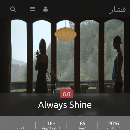
فشار
6.0
Always Shine
+16
85
2016
عام الانتاج
دقيقة
الرقابة الابوية
الدقة