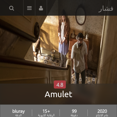
فشار
4.8
Amulet
bluray
+15
99
2020
عام الانتاج
دقيقة
الرقابة الابوية
الدقة