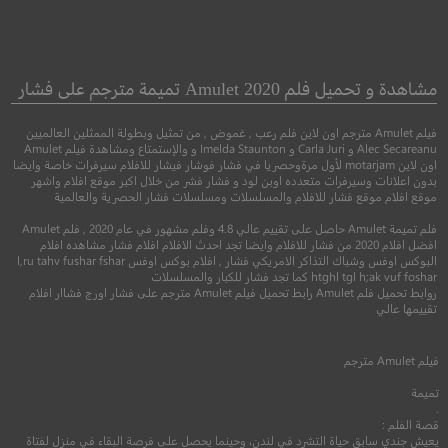
jja: sineui son
The Son
الابن
مشاهدة و تحميل فلم Amulet 2020 تميمة مترجم على فشار
●
جريمة
دراما
فيلم Amulet مترجم اون لاين فلم رعب , غموض , من تمثيل وبطولة الممثلين العالميين
اثارة
Alec Secareanu و Carla Juri و Imelda Staunton و والإستمتاع ومشاهدة فيلم Amulet
اون لاين motarjam لأول مرةوحصريا في فشار فوشار فيشار للافلام سيرفرات خاصة وايضا
بدون اعلانات وسيرفرات متعدده اوبن لود و فشار فشر من خلال اكبر موقع افلام واشهر
موقع افلام موقع فشار للافلام والمسلسلات ومسلسلات فشار الحصرية والعالمية
فلم تميمة Amulet حاصل على تقييم عالي 4.8 وفلم مشهور في عام 2020 , فلم Amulet
افضل افلام 2020 من فشار للافلام وايضا تجد احدث الافلام افلام فشار مشاهده افلام
البوكس اوفس وشباك التذاكر الامريكي فشار , افلام بوكس اوفس l,ru tahv fushar fshar
htghl tgl h;ak vuf foshar كما تجد فشار للكبار والمسلسلات
روابط تحميل فلم Amulet رابط تحميل فيلم Amulet مترجم على فشار اورج فشاار افلام
تقييمها عالي
7.1
5.4
فيلم
Amulet
مترجم
2014
+16
متر
تميمة
2019
+15
مترجم
.
قصة الفلم :
يعيش جندي سابق حياة التشرد في لندن، وحينما يحصل على فرصة البقاء في منزل لفتاة