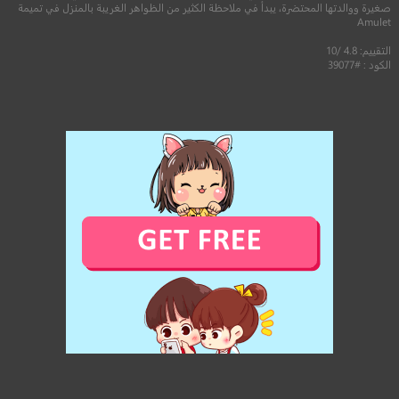
صغيرة ووالدتها المحتضرة، يبدأ في ملاحظة الكثير من الظواهر الغريبة بالمنزل في تميمة
Amulet
التقييم: 4.8 /10
الكود : #39077