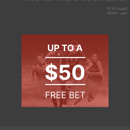
التقييم: 6.8 /10
الكود : #26393