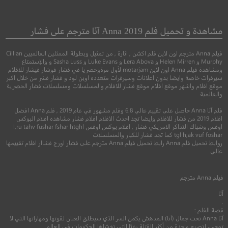
Keanu
Lady and the Tramp
ليدي وترامب
مشاهدة و تحميل فلم Anna 2019 آنَا مترجم على فشار
●
اكشن
كوميدي
فيلم Anna مترجم اون لاين فلم اكشن , اثارة , من تمثيل وبطولة الممثلين العالميين Cillian
●
●
مغامرة
كوميدي
دراما
Murphy و Helen Mirren و Lera Abova و Luke Evans و Sasha Luss و والإستمتاع
ومشاهدة فيلم Anna اون لاين motarjam لأول مرةوحصريا في فشار فوشار فيشار للافلام
سيرفرات خاصة وايضا بدون اعلانات وسيرفرات متعدده اوبن لود و فشار فشر من خلال اكبر
موقع افلام واشهر موقع افلام موقع فشار للافلام والمسلسلات ومسلسلات فشار الحصرية
والعالمية
فلم آنَا Anna حاصل على تقييم عالي 6.8 وفلم مشهور في عام 2019 , فلم Anna افضل
افلام 2019 من فشار للافلام وايضا تجد احدث الافلام افلام فشار مشاهده افلام البوكس
اوفس وشباك التذاكر الامريكي فشار , افلام بوكس اوفس l,ru tahv fushar fshar htghl
tgl h;ak vuf foshar كما تجد فشار للكبار والمسلسلات
روابط تحميل فلم Anna رابط تحميل فيلم Anna مترجم على فشار اورج فشاار افلام تقييمها
6.4
عالي
6.5
2016
+16
متر
فيلم
Anna
مترجم
2019
+8
مترجم
آنَا
.
قصة الفلم :
آنَا Anna تحت جمال (آنا) المدهش يكمن السر الذي سيطلق العنان لقوتها ومهاراتها التي لا
تمحى، لتصبح واحدة من أكثر القتلة رعبًا التي تخشاها الحكومات في العالم.