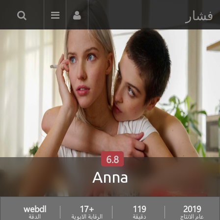
فشار
6.8
Anna
webdl
+17
119
2019
عام الانتاج
دقيقة
الرقابة الابوية
الدقة