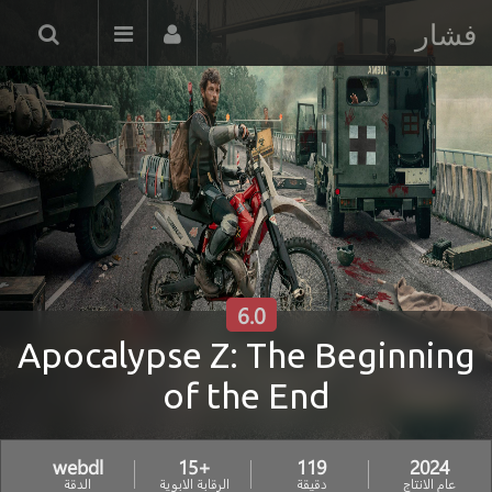
فشار
6.0
Apocalypse Z: The Beginning
of the End
webdl
+15
119
2024
عام الانتاج
دقيقة
الرقابة الابوية
الدقة