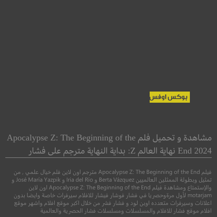
ty: A Dame to Kill
John Wick: Chapter 2
For
مشاهدة و تحميل فلم Apocalypse Z: The Beginning of the
مدينة الخطيئة: دام 
End 2024 نهاية العالم Z: بداية النهاية مترجم على فشار
●
●
اكشن
جريمة
اثارة
فيلم Apocalypse Z: The Beginning of the End مترجم اون لاين فلم خيال علمي , من
●
●
اكشن
جريمة
اثا
تمثيل وبطولة الممثلين العالميين Berta Vázquez و Iria del Río و José María Yazpik و
والإستمتاع ومشاهدة فيلم Apocalypse Z: The Beginning of the End اون لاين
motarjam لأول مرةوحصريا في فشار فوشار فيشار للافلام سيرفرات خاصة وايضا بدون
اعلانات وسيرفرات متعدده اوبن لود و فشار فشر من خلال اكبر موقع افلام واشهر موقع
افلام موقع فشار للافلام والمسلسلات ومسلسلات فشار الحصرية والعالمية