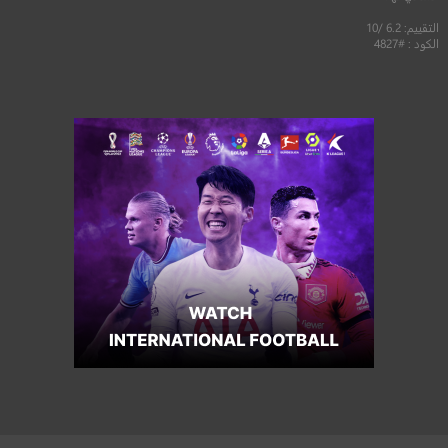
التقييم: 6.2 /10
الكود : #4827