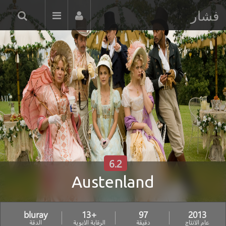
فشار
6.2
Austenland
bluray
+13
97
2013
عام الانتاج
دقيقة
الرقابة الابوية
الدقة