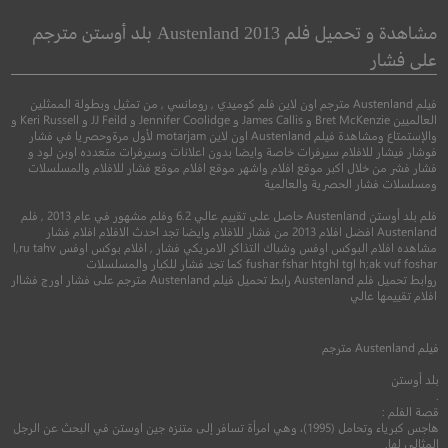
المعالج
الأبديون
مشاهدة و تحميل فلم Austenland 2013 بلد أوستن مترجم
على فشار
●
●
●
●
كوميدي
دراما
عائلي
اكشن
مغامرة
فنتا
فيلم Austenland مترجم اون لاين فلم كوميدي , رومانسي , من تمثيل وبطولة الممثلين
العالميين Bret McKenzie و James Callis و Jennifer Coolidge و JJ Feild و Keri Russell و
والإستمتاع ومشاهدة فيلم Austenland اون لاين motarjam لأول مرةوحصريا في فشار
فوشار فيشار للافلام سيرفرات خاصة وايضا بدون اعلانات وسيرفرات متعدده اوبن لود و
فشار فشر من خلال اكبر موقع افلام واشهر موقع افلام موقع فشار للافلام والمسلسلات
ومسلسلات فشار الحصرية والعالمية
فلم بلد أوستن Austenland حاصل على تقييم عالي 6.2 وفلم مشهور في عام 2013 , فلم
Austenland افضل افلام 2013 من فشار للافلام وايضا تجد احدث الافلام افلام فشار
مشاهده افلام البوكس اوفس وشباك التذاكر الامريكي فشار , افلام بوكس اوفس l,ru tahv
fushar fshar htghl tgl h;ak vuf foshar كما تجد فشار للكبار والمسلسلات
روابط تحميل فلم Austenland رابط تحميل فيلم Austenland مترجم على فشار اورج فشاار
6.9
6.2
افلام تقييمها عالي
2017
+13
مترجم
2021
+13
متر
فيلم
Austenland
مترجم
بلد أوستن
.
قصة الفلم :
هاجس كبرياء وتحامل (1995)، وهي امرأة تسافر إلى متنزه جين اوستن في البحث عن الرجل
المثالي لها.