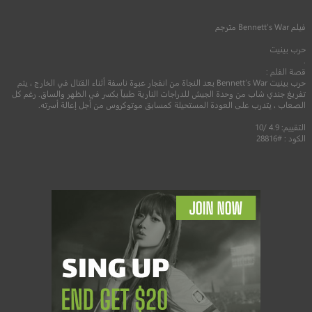
2019
+15
مترجم
فيلم
Bennett’s War
مترجم
حرب بينيت
.
قصة الفلم :
حرب بينيت Bennett’s War بعد النجاة من انفجار عبوة ناسفة أثناء القتال في الخارج ، يتم
تفريغ جندي شاب من وحدة الجيش للدراجات النارية طبياً بكسر في الظهر والساق. رغم كل
الصعاب ، يتدرب على العودة المستحيلة كمسابق موتوكروس من أجل إعالة أسرته.
التقييم: 4.9 /10
الكود : #28816