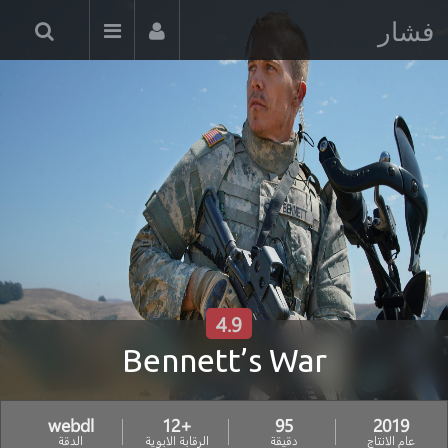
فشار
4.9
Bennett’s War
webdl
+12
95
2019
عام الانتاج
دقيقة
الرقابة الابوية
الدقة