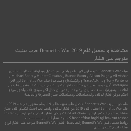
jja: sineui son
The Dead Dont Die
الموتى لا يموتوا
مشاهدة و تحميل فلم Bennett’s War 2019 حرب بينيت
مترجم على فشار
●
جريمة
دراما
●
●
كوميدي
فنتاسيا
رعب
فيلم Bennett’s War مترجم اون لاين فلم رياضي , من تمثيل وبطولة الممثلين العالميين
Ali Afshar و Allison Paige و Brando Eaton و Hunter Clowdus و Michael Roark و
Tony Panterra و Trace Adkins و والإستمتاع ومشاهدة فيلم Bennett’s War اون لاين
motarjam لأول مرةوحصريا في فشار فوشار فيشار للافلام سيرفرات خاصة وايضا بدون
اعلانات وسيرفرات متعدده اوبن لود و فشار فشر من خلال اكبر موقع افلام واشهر موقع
افلام موقع فشار للافلام والمسلسلات ومسلسلات فشار الحصرية والعالمية
فلم حرب بينيت Bennett’s War حاصل على تقييم عالي 4.9 وفلم مشهور في عام 2019 ,
فلم Bennett’s War افضل افلام 2019 من فشار للافلام وايضا تجد احدث الافلام افلام فشار
مشاهده افلام البوكس اوفس وشباك التذاكر الامريكي فشار , افلام بوكس اوفس l,ru tahv
7.1
fushar fshar htghl tgl h;ak vuf foshar كما تجد فشار للكبار والمسلسلات
روابط تحميل فلم Bennett’s War رابط تحميل فيلم Bennett’s War مترجم على فشار اورج
5.6
فشاار افلام تقييمها عالي
2014
+16
متر