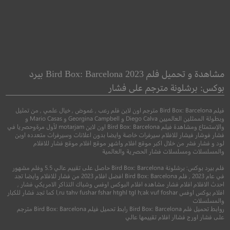
ut Job 2: Nutty
Cold Skin
by Nature
بشرة باردة
مشاهدة و تحميل فلم Bird Box: Barcelona 2023 بيرد
بوكس: برشلونة مترجم على فشار
●
●
●
●
مغامرة
رسوم متحركة
مغامرة
رعب
خيال علمي
فيلم Bird Box: Barcelona مترجم اون لاين فلم رعب , غموض , خيال علمي , من تمثيل
وبطولة الممثلين العالميين Diego Calva و Georgina Campbell و Mario Casas و
والإستمتاع ومشاهدة فيلم Bird Box: Barcelona اون لاين motarjam لأول مرةوحصريا في
فشار فوشار فيشار للافلام سيرفرات خاصة وايضا بدون اعلانات وسيرفرات متعدده اوبن
لود و فشار فشر من خلال اكبر موقع افلام واشهر موقع افلام موقع فشار للافلام
والمسلسلات ومسلسلات فشار الحصرية والعالمية
فلم بيرد بوكس: برشلونة Bird Box: Barcelona حاصل على تقييم عالي 5.5 وفلم مشهور
في عام 2023 , فلم Bird Box: Barcelona افضل افلام 2023 من فشار للافلام وايضا تجد
احدث الافلام افلام فشار مشاهده افلام البوكس اوفس وشباك التذاكر الامريكي فشار ,
افلام بوكس اوفس l,ru tahv fushar fshar htghl tgl h;ak vuf foshar كما تجد فشار للكبار
والمسلسلات
4.8
5.9
روابط تحميل فلم Bird Box: Barcelona رابط تحميل فيلم Bird Box: Barcelona مترجم
على فشار اورج فشاار افلام تقييمها عالي
2017
+8
مترج
2017
+16
مترجم