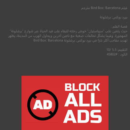
فيلم
Bird Box: Barcelona
مترجم
بيرد بوكس: برشلونة
.
قصة الفلم :
حيث يتعين على “سيباستيان” خوض رحلته للبقاء على قيد الحياة عبر شوارع “برشلونة”
المهجورة. وفيما يشكّل تحالفات صعبة مع ناجين آخرين ويحاول الهرب من المدينة، يظهر
تهديد مفاجئ أكثر شرًا في بيرد بوكس: برشلونة Bird Box: Barcelona
التقييم: 5.5 /10
الكود : #45802