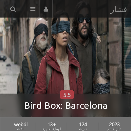
فشار
5.5
Bird Box: Barcelona
webdl
+13
124
2023
عام الانتاج
دقيقة
الرقابة الابوية
الدقة