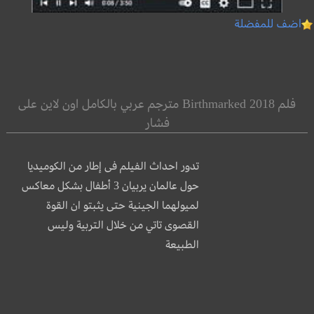
اضف للمفضلة
فلم Birthmarked 2018 مترجم عربي بالكامل اون لاين على
فشار
تدور احداث الفيلم فى إطار من الكوميديا
حول عالمان يربيان 3 أطفال بشكل معاكس
لميولهما الجينية حتى يثبتو ان القوة
القصوى تاتي من خلال التربية وليس
الطبيعة