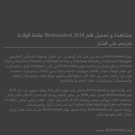
Cake
Lying and Stealing
الكذب والسرقة
كعكة
مشاهدة و تحميل فلم Birthmarked 2018 علامة الولادة
مترجم على فشار
●
جريمة
دراما
دراما
فيلم Birthmarked مترجم اون لاين فلم كوميدي , من تمثيل وبطولة الممثلين العالميين
Fionnula Flanagan و Matthew Goode و Michael Smiley و Suzanne Clément و Toni
Collette و والإستمتاع ومشاهدة فيلم Birthmarked اون لاين motarjam لأول مرةوحصريا
في فشار فوشار فيشار للافلام سيرفرات خاصة وايضا بدون اعلانات وسيرفرات متعدده
اوبن لود و فشار فشر من خلال اكبر موقع افلام واشهر موقع افلام موقع فشار للافلام
والمسلسلات ومسلسلات فشار الحصرية والعالمية
فلم علامة الولادة Birthmarked حاصل على تقييم عالي 5.4 وفلم مشهور في عام 2018 ,
فلم Birthmarked افضل افلام 2018 من فشار للافلام وايضا تجد احدث الافلام افلام فشار
مشاهده افلام البوكس اوفس وشباك التذاكر الامريكي فشار , افلام بوكس اوفس l,ru tahv
fushar fshar htghl tgl h;ak vuf foshar كما تجد فشار للكبار والمسلسلات
روابط تحميل فلم Birthmarked رابط تحميل فيلم Birthmarked مترجم على فشار اورج
6.5
5.2
فشاار افلام تقييمها عالي
2019
+16
مترجم
2014
+16
متر
فيلم
Birthmarked
مترجم