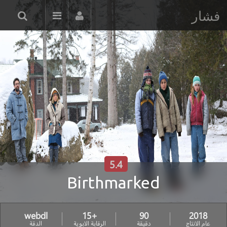
فشار
5.4
Birthmarked
webdl
+15
90
2018
عام الانتاج
دقيقة
الرقابة الابوية
الدقة