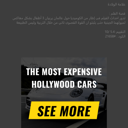
علامة الولادة
.
قصة الفلم :
تدور احداث الفيلم فى إطار من الكوميديا حول عالمان يربيان 3 أطفال بشكل معاكس
لميولهما الجينية حتى يثبتو ان القوة القصوى تاتي من خلال التربية وليس الطبيعة
التقييم: 5.4 /10
الكود : #21658