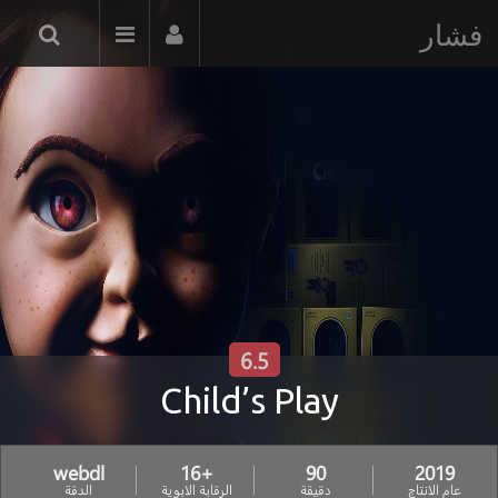
فشار
6.5
Child’s Play
webdl
+16
90
2019
عام الانتاج
دقيقة
الرقابة الابوية
الدقة