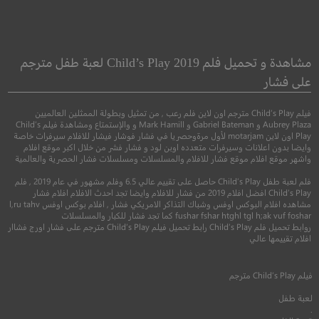
 Hunger Games
Trigger Warning
تحذير الزناد
ألعاب الجوع
مشاهدة و تحميل فلم Child’s Play 2019 لعبة طفل مترجم
على فشار
●
●
اكشن
اثارة
مغامرة
خيال علمي
فيلم Child’s Play مترجم اون لاين فلم رعب , من تمثيل وبطولة الممثلين العالميين
Aubrey Plaza و Gabriel Bateman و Mark Hamill و والإستمتاع ومشاهدة فيلم Child’s
Play اون لاين motarjam لأول مرةوحصريا في فشار فوشار فيشار للافلام سيرفرات خاصة
وايضا بدون اعلانات وسيرفرات متعدده اوبن لود و فشار فشر من خلال اكبر موقع افلام
واشهر موقع افلام موقع فشار للافلام والمسلسلات ومسلسلات فشار الحصرية والعالمية
فلم لعبة طفل Child’s Play حاصل على تقييم عالي 6.5 وفلم مشهور في عام 2019 , فلم
Child’s Play افضل افلام 2019 من فشار للافلام وايضا تجد احدث الافلام افلام فشار
مشاهده افلام البوكس اوفس وشباك التذاكر الامريكي فشار , افلام بوكس اوفس l,ru tahv
fushar fshar htghl tgl h;ak vuf foshar كما تجد فشار للكبار والمسلسلات
روابط تحميل فلم Child’s Play رابط تحميل فيلم Child’s Play مترجم على فشار اورج فشاار
افلام تقييمها عالي
7.3
5.0
فيلم
Child’s Play
مترجم
2024
+15
مترجم
2012
+13
متر
لعبة طفل
.