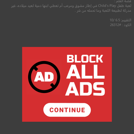
قصة الفلم :
لعبة طفل Child’s Play في إطار مشوق ومرعب أم تعطي ابنها دمية لعيد ميلاده، غير
مدركة لطبيعة اللعبة وما تحمله من شر .
التقييم: 6.5 /10
الكود : #26312