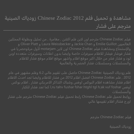
ark Knight Rises
Doctor Dolittle
دوكتور دوليتل
Dark Knight Rises
مشاهدة و تحميل فلم Chinese Zodiac 2012 زودياك الصينية
مترجم على فشار
●
●
●
●
كوميدي
عائلي
فنتاسيا
اكشن
جريمة
اثا
فيلم Chinese Zodiac مترجم اون لاين فلم اكشن , مغامرة , من تمثيل وبطولة الممثلين
العالميين Emilie Guillot و Jackie Chan و Laura Weissbecker و Oliver Platt و
والإستمتاع ومشاهدة فيلم Chinese Zodiac اون لاين motarjam لأول مرةوحصريا في
فشار فوشار فيشار للافلام سيرفرات خاصة وايضا بدون اعلانات وسيرفرات متعدده اوبن
لود و فشار فشر من خلال اكبر موقع افلام واشهر موقع افلام موقع فشار للافلام
والمسلسلات ومسلسلات فشار الحصرية والعالمية
فلم زودياك الصينية Chinese Zodiac حاصل على تقييم عالي 6.2 وفلم مشهور في عام
2012 , فلم Chinese Zodiac افضل افلام 2012 من فشار للافلام وايضا تجد احدث الافلام
افلام فشار مشاهده افلام البوكس اوفس وشباك التذاكر الامريكي فشار , افلام بوكس
اوفس l,ru tahv fushar fshar htghl tgl h;ak vuf foshar كما تجد فشار للكبار
والمسلسلات
8.4
5.4
روابط تحميل فلم Chinese Zodiac رابط تحميل فيلم Chinese Zodiac مترجم على فشار
اورج فشاار افلام تقييمها عالي
1998
+8
مترجم
2012
+13
متر
فيلم
Chinese Zodiac
مترجم
زودياك الصينية
.