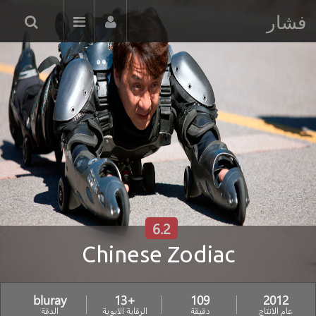
فشار
6.2
Chinese Zodiac
bluray
+13
109
2012
عام الانتاج
دقيقة
الرقابة الابوية
الدقة