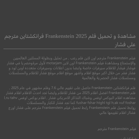
he Banishing
Born in China
النفي
مشاهدة و تحميل فلم Frankenstein 2025 فرانكشتاين مترجم
على فشار
وثائقي
●
رعب
اثارة
فيلم Frankenstein مترجم اون لاين فلم رعب , من تمثيل وبطولة الممثلين العالميين
والإستمتاع ومشاهدة فيلم Frankenstein اون لاين motarjam لأول مرةوحصريا في فشار
فوشار فيشار للافلام سيرفرات خاصة وايضا بدون اعلانات وسيرفرات متعدده اوبن لود و
فشار فشر من خلال اكبر موقع افلام واشهر موقع افلام موقع فشار للافلام والمسلسلات
ومسلسلات فشار الحصرية والعالمية
فلم فرانكشتاين Frankenstein حاصل على تقييم عالي 7.6 وفلم مشهور في عام 2025 ,
فلم Frankenstein افضل افلام 2025 من فشار للافلام وايضا تجد احدث الافلام افلام فشار
مشاهده افلام البوكس اوفس وشباك التذاكر الامريكي فشار , افلام بوكس اوفس l,ru tahv
fushar fshar htghl tgl h;ak vuf foshar كما تجد فشار للكبار والمسلسلات
6.3
روابط تحميل فلم Frankenstein رابط تحميل فيلم Frankenstein مترجم على فشار اورج
فشاار افلام تقييمها عالي
4.5
2017
+8
مترجم
فيلم
Frankenstein
مترجم
2020
+16
متر
فرانكشتاين