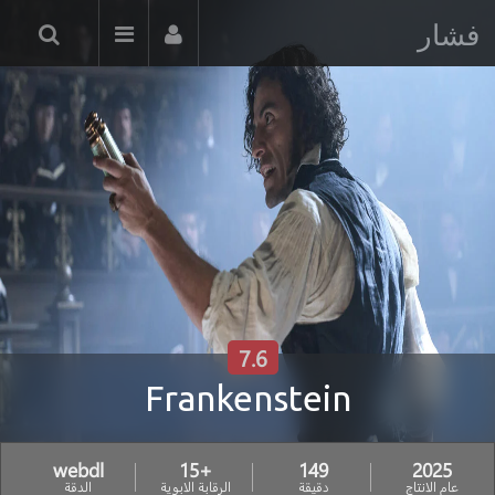
فشار
7.6
Frankenstein
webdl
+15
149
2025
عام الانتاج
دقيقة
الرقابة الابوية
الدقة