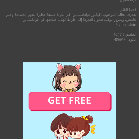
.
قصة الفلم :
ينخرط العالم الموهوب (فيكتور فرانكنشتاين) في تجربة علمية خطيرة تنتهي بصناعة وحش
غامض، وبمرور الوقت تتحول التجربة إلى طريقًا لهلاك صانعها في فرانكشتاين
Frankenstein
التقييم: 7.6 /10
الكود : #49691