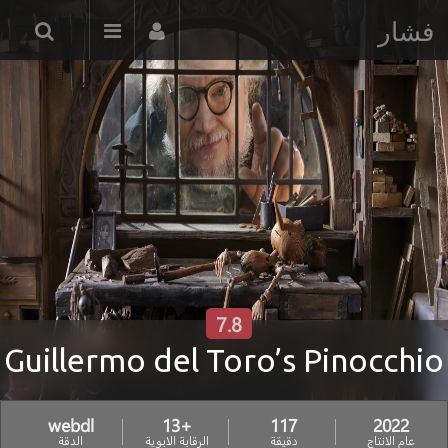
فشار
7.8
Guillermo del Toro’s Pinocchio
webdl
+13
117
2022
عام الانتاج
دقيقة
الرقابة الابوية
الدقة