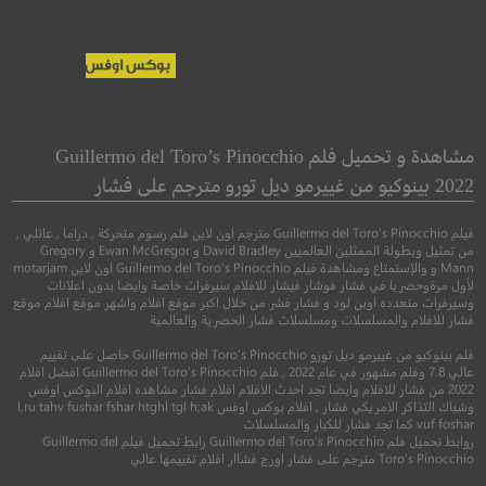
Life
Special Delivery
طلبية خاصة
مشاهدة و تحميل فلم Guillermo del Toro’s Pinocchio
2022 بينوكيو من غييرمو ديل تورو مترجم على فشار
●
●
رعب
خيال علمي
ا
●
●
اكشن
جريمة
اثارة
فيلم Guillermo del Toro’s Pinocchio مترجم اون لاين فلم رسوم متحركة , دراما , عائلي ,
من تمثيل وبطولة الممثلين العالميين David Bradley و Ewan McGregor و Gregory
Mann و والإستمتاع ومشاهدة فيلم Guillermo del Toro’s Pinocchio اون لاين motarjam
لأول مرةوحصريا في فشار فوشار فيشار للافلام سيرفرات خاصة وايضا بدون اعلانات
وسيرفرات متعدده اوبن لود و فشار فشر من خلال اكبر موقع افلام واشهر موقع افلام موقع
فشار للافلام والمسلسلات ومسلسلات فشار الحصرية والعالمية
فلم بينوكيو من غييرمو ديل تورو Guillermo del Toro’s Pinocchio حاصل على تقييم
عالي 7.8 وفلم مشهور في عام 2022 , فلم Guillermo del Toro’s Pinocchio افضل افلام
2022 من فشار للافلام وايضا تجد احدث الافلام افلام فشار مشاهده افلام البوكس اوفس
7.0
وشباك التذاكر الامريكي فشار , افلام بوكس اوفس l,ru tahv fushar fshar htghl tgl h;ak
vuf foshar كما تجد فشار للكبار والمسلسلات
6.5
روابط تحميل فلم Guillermo del Toro’s Pinocchio رابط تحميل فيلم Guillermo del
2017
+16
متر
Toro’s Pinocchio مترجم على فشار اورج فشاار افلام تقييمها عالي
2022
+15
مترجم