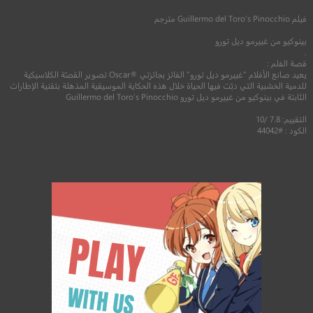
فيلم
Guillermo del Toro’s Pinocchio
مترجم
بينوكيو من غييرمو ديل تورو
.
قصة الفلم :
يعيد صانع الأفلام “غييرمو ديل تورو” الفائز بجائزتي ®Oscar تصوير القصّة الكلاسيكية
للدمية الخشبية التي دبّت فيها الحياة خلال هذه الحكاية الموسيقية المذهلة بتقنية الإطارات
الثابتة في بينوكيو من غييرمو ديل تورو Guillermo del Toro’s Pinocchio
التقييم: 7.8 /10
الكود : #44042