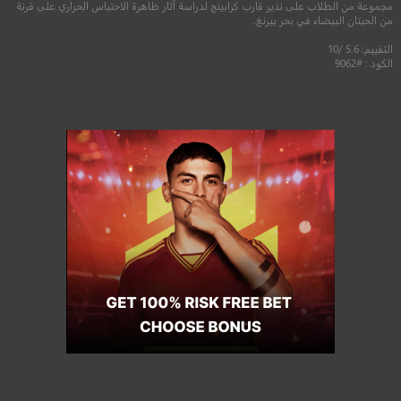
مجموعة من الطلاب على نذير قارب كرابينج لدراسة آثار ظاهرة الاحتباس الحراري على قرنة
من الحيتان البيضاء في بحر بيرنغ.
التقييم: 5.6 /10
الكود : #9062