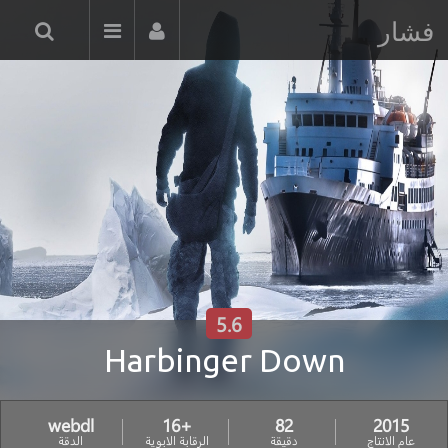
فشار
5.6
Harbinger Down
webdl
+16
82
2015
عام الانتاج
دقيقة
الرقابة الابوية
الدقة