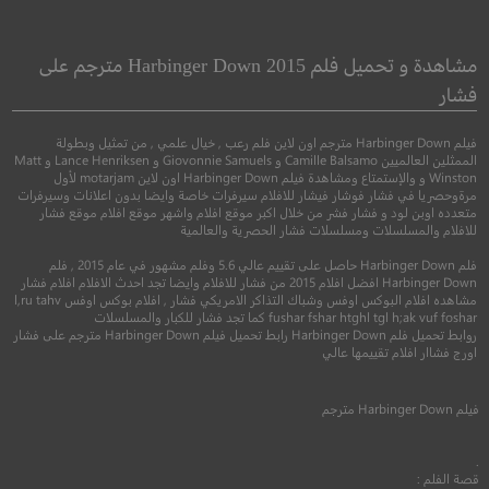
some: A Netflix
Infinitum: Subject
ystery Movie
Unknown
مشاهدة و تحميل فلم Harbinger Down 2015 مترجم على
ما لا نهاية: الموضوع غير
وسيم
فشار
معروف
فيلم Harbinger Down مترجم اون لاين فلم رعب , خيال علمي , من تمثيل وبطولة
●
كوميدي
غموض
الممثلين العالميين Camille Balsamo و Giovonnie Samuels و Lance Henriksen و Matt
●
Winston و والإستمتاع ومشاهدة فيلم Harbinger Down اون لاين motarjam لأول
غموض
خيال علمي
مرةوحصريا في فشار فوشار فيشار للافلام سيرفرات خاصة وايضا بدون اعلانات وسيرفرات
متعدده اوبن لود و فشار فشر من خلال اكبر موقع افلام واشهر موقع افلام موقع فشار
للافلام والمسلسلات ومسلسلات فشار الحصرية والعالمية
فلم Harbinger Down حاصل على تقييم عالي 5.6 وفلم مشهور في عام 2015 , فلم
Harbinger Down افضل افلام 2015 من فشار للافلام وايضا تجد احدث الافلام افلام فشار
مشاهده افلام البوكس اوفس وشباك التذاكر الامريكي فشار , افلام بوكس اوفس l,ru tahv
fushar fshar htghl tgl h;ak vuf foshar كما تجد فشار للكبار والمسلسلات
روابط تحميل فلم Harbinger Down رابط تحميل فيلم Harbinger Down مترجم على فشار
اورج فشاار افلام تقييمها عالي
5.4
5.8
فيلم
Harbinger Down
مترجم
2017
+14
متر
2021
+13
مترجم
.
قصة الفلم :