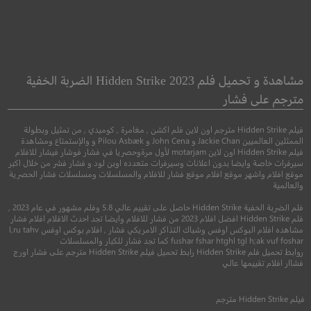
ragon Rider
James White
جيمس وايت
مروض التنين
مشاهدة و تحميل فلم Hidden Strike 2023 الضربة الخفية
مترجم على فشار
●
●
دراما
مغامرة
رسوم متحركة
فيلم Hidden Strike مترجم اون لاين فلم اكشن , مغامرة , كوميدي , من تمثيل وبطولة
الممثلين العالميين Jackie Chan و John Cena و Pilou Asbæk و والإستمتاع ومشاهدة
فيلم Hidden Strike اون لاين motarjam لأول مرةوحصريا في فشار فوشار فيشار للافلام
سيرفرات خاصة وايضا بدون اعلانات وسيرفرات متعدده اوبن لود و فشار فشر من خلال اكبر
موقع افلام واشهر موقع افلام موقع فشار للافلام والمسلسلات ومسلسلات فشار الحصرية
والعالمية
فلم الضربة الخفية Hidden Strike حاصل على تقييم عالي 5.8 وفلم مشهور في عام 2023 ,
فلم Hidden Strike افضل افلام 2023 من فشار للافلام وايضا تجد احدث الافلام افلام فشار
مشاهده افلام البوكس اوفس وشباك التذاكر الامريكي فشار , افلام بوكس اوفس l,ru tahv
fushar fshar htghl tgl h;ak vuf foshar كما تجد فشار للكبار والمسلسلات
روابط تحميل فلم Hidden Strike رابط تحميل فيلم Hidden Strike مترجم على فشار اورج
5.5
7.4
فشاار افلام تقييمها عالي
2015
+16
مترجم
2020
+8
مترج
فيلم
Hidden Strike
مترجم