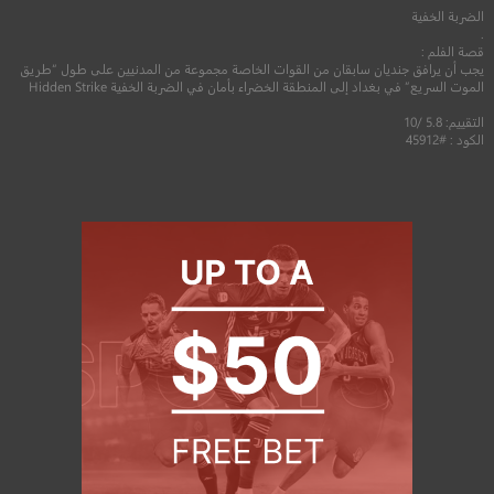
الضربة الخفية
.
قصة الفلم :
يجب أن يرافق جنديان سابقان من القوات الخاصة مجموعة من المدنيين على طول “طريق
الموت السريع” في بغداد إلى المنطقة الخضراء بأمان في الضربة الخفية Hidden Strike
التقييم: 5.8 /10
الكود : #45912