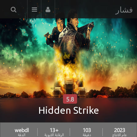
فشار
5.8
Hidden Strike
webdl
+13
103
2023
عام الانتاج
دقيقة
الرقابة الابوية
الدقة