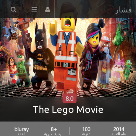
فشار
8.0
The Lego Movie
bluray
+8
100
2014
عام الانتاج
دقيقة
الرقابة الابوية
الدقة