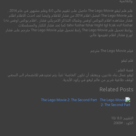
والعالمية
فلم فلم ليقو The Lego Movie حاصل على تقييم عالي 8.0 وفلم مشهور في عام 2014 ,
فلم The Lego Movie افضل افلام 2014 من فشار للافلام وايضا تجد احدث الافلام افلام
فشار مشاهده افلام البوكس اوفس وشباك التذاكر الامريكي فشار , افلام بوكس اوفس l,ru
tahv fushar fshar htghl tgl h;ak vuf foshar كما تجد فشار للكبار والمسلسلات
7.3
روابط تحميل فلم The Lego Movie رابط تحميل فيلم The Lego Movie مترجم على فشار
اورج فشاار افلام تقييمها عالي
6.7
2020
+13
مترجم
2015
+9
مترج
فيلم
The Lego Movie
مترجم
فلم ليقو
.
قصة الفلم :
ليغو عمال بناء عاديين، ويعتقد أن تكون ‘الخاصة’ تنبأ، يتم تجنيدهم للانضمام الى السعي
لوقف طاغية شرير من عالم ليغو في ركود الأبدية.
Related Posts
The Lego Movie 2: The Second Part
التقييم: 8.0 /10
الكود : #2069