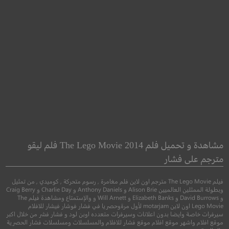
dball and the
Little Big Women
Penguins
الفتاة الناضجة
مشاهدة و تحميل فلم The Lego Movie 2014 فلم ليقو
غريب الأطوار والبط
مترجم على فشار
دراما
فيلم The Lego Movie مترجم اون لاين فلم مغامرة , رسوم متحركة , كوميدي , من تمثيل
●
مغامرة
عائلي
وبطولة الممثلين العالميين Alison Brie و Anthony Daniels و Charlie Day و Craig Berry
و David Burrows و Elizabeth Banks و Will Arnett و والإستمتاع ومشاهدة فيلم The
Lego Movie اون لاين motarjam لأول مرةوحصريا في فشار فوشار فيشار للافلام
سيرفرات خاصة وايضا بدون اعلانات وسيرفرات متعدده اوبن لود و فشار فشر من خلال اكبر
موقع افلام واشهر موقع افلام موقع فشار للافلام والمسلسلات ومسلسلات فشار الحصرية