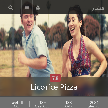
فشار
7.8
Licorice Pizza
webdl
+13
133
2021
عام الانتاج
دقيقة
الرقابة الابوية
الدقة