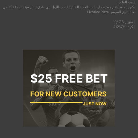
قصة الفلم :
يكبران ويتجولان ويخوضان غمار الحياة الغادرة للحب الأول في وادي سان فرناندو ، 1973 في
بيتزا عرق السوس Licorice Pizza
التقييم: 7.8 /10
الكود : #41237