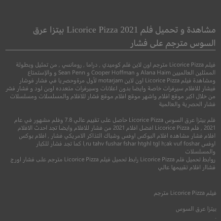
Vacation
Old Henry
هنري القديم
أجازة
مشاهدة و تحميل فلم Licorice Pizza 2021 بيتزا عرق
السوس مترجم على فشار
●
غربي
مغامرة
كوميدي
فيلم Licorice Pizza مترجم اون لاين فلم كوميدي , دراما , رومانسي , من تمثيل وبطولة
الممثلين العالميين Alana Haim و Cooper Hoffman و Sean Penn و والإستمتاع
ومشاهدة فيلم Licorice Pizza اون لاين motarjam لأول مرةوحصريا في فشار فوشار
فيشار للافلام سيرفرات خاصة وايضا بدون اعلانات وسيرفرات متعدده اوبن لود و فشار فشر
من خلال اكبر موقع افلام واشهر موقع افلام موقع فشار للافلام والمسلسلات ومسلسلات
فشار الحصرية والعالمية
فلم بيتزا عرق السوس Licorice Pizza حاصل على تقييم عالي 7.8 وفلم مشهور في عام
2021 , فلم Licorice Pizza افضل افلام 2021 من فشار للافلام وايضا تجد احدث الافلام
افلام فشار مشاهده افلام البوكس اوفس وشباك التذاكر الامريكي فشار , افلام بوكس
اوفس l,ru tahv fushar fshar htghl tgl h;ak vuf foshar كما تجد فشار للكبار
والمسلسلات
6.3
7.4
روابط تحميل فلم Licorice Pizza رابط تحميل فيلم Licorice Pizza مترجم على فشار اورج
فشاار افلام تقييمها عالي
2021
+13
مترجم
2015
+16
متر
فيلم
Licorice Pizza
مترجم
بيتزا عرق السوس
.