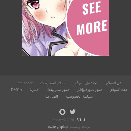
عن الموقع
الية عمل الموقع
مصادر المعلومات
uploader?
دعم الموقع
متجر صورة وإطار
متجر ستر وغطا
كسرة
DMCA
سياسة الخصوصية
اتصل بنا
fushaar © 2026 -
V11.1
برمجة وتصميم
ownergraphics