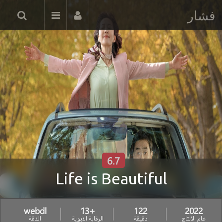
فشار
6.7
Life is Beautiful
webdl
+13
122
2022
عام الانتاج
دقيقة
الرقابة الابوية
الدقة