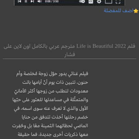
اضف للمفضلة
فلم Life is Beautiful 2022 مترجم عربي بالكامل اون لاين على
فشار
فيلم غنائي يدور حوّل زوجة مُخلصة وأم
حنون، تتبين ذات يوم أنّ أيامها باتت
معدودات لتطلب من زوجها أكثر الأمانيّ
والمتمثّلة في مساعدتها للعثور على حبّها
الأول والذي لا تعرف عنه سوى اسمه، في
خضم رحلتها أخذت تتدفق من حنايا
الماضي لحظاتهما الثمينة معًا بل وحُفِرت
معها ذكريات أخرى جديدة، فما حقيقة