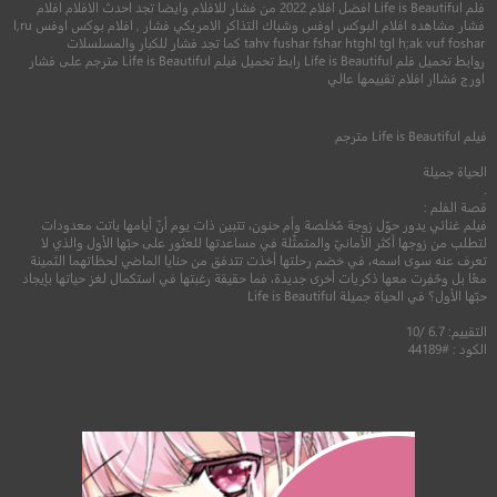
فلم Life is Beautiful افضل افلام 2022 من فشار للافلام وايضا تجد احدث الافلام افلام
فشار مشاهده افلام البوكس اوفس وشباك التذاكر الامريكي فشار , افلام بوكس اوفس l,ru
tahv fushar fshar htghl tgl h;ak vuf foshar كما تجد فشار للكبار والمسلسلات
روابط تحميل فلم Life is Beautiful رابط تحميل فيلم Life is Beautiful مترجم على فشار
7.0
اورج فشاار افلام تقييمها عالي
2003
+16
مترجم
فيلم
Life is Beautiful
مترجم
7.3
الحياة جميلة
.
2006
+13
متر
قصة الفلم :
فيلم غنائي يدور حوّل زوجة مُخلصة وأم حنون، تتبين ذات يوم أنّ أيامها باتت معدودات
لتطلب من زوجها أكثر الأمانيّ والمتمثّلة في مساعدتها للعثور على حبّها الأول والذي لا
تعرف عنه سوى اسمه، في خضم رحلتها أخذت تتدفق من حنايا الماضي لحظاتهما الثمينة
معًا بل وحُفِرت معها ذكريات أخرى جديدة، فما حقيقة رغبتها في استكمال لغز حياتها بإيجاد
حبّها الأول؟ في الحياة جميلة Life is Beautiful
التقييم: 6.7 /10
الكود : #44189