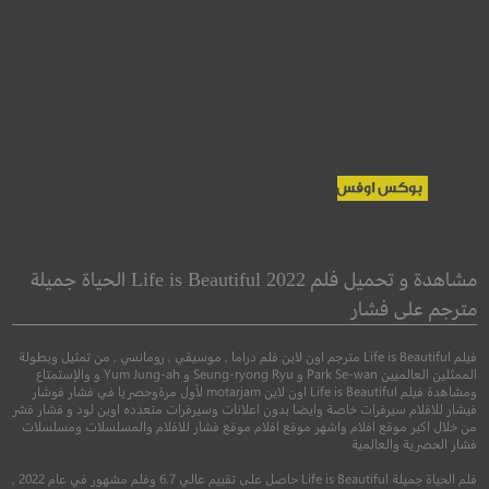
irates of the
Scream VI
bean: Dead Man’s
الصرخة 6
مشاهدة و تحميل فلم Life is Beautiful 2022 الحياة جميلة
Chest
مترجم على فشار
قراصنة الكاريبي: ص
●
●
رعب
غموض
اثارة
الرجل الميت
فيلم Life is Beautiful مترجم اون لاين فلم دراما , موسيقي , رومانسي , من تمثيل وبطولة
الممثلين العالميين Park Se-wan و Seung-ryong Ryu و Yum Jung-ah و والإستمتاع
ومشاهدة فيلم Life is Beautiful اون لاين motarjam لأول مرةوحصريا في فشار فوشار
فيشار للافلام سيرفرات خاصة وايضا بدون اعلانات وسيرفرات متعدده اوبن لود و فشار فشر
●
●
اكشن
مغامرة
فنتا
من خلال اكبر موقع افلام واشهر موقع افلام موقع فشار للافلام والمسلسلات ومسلسلات
فشار الحصرية والعالمية
فلم الحياة جميلة Life is Beautiful حاصل على تقييم عالي 6.7 وفلم مشهور في عام 2022 ,