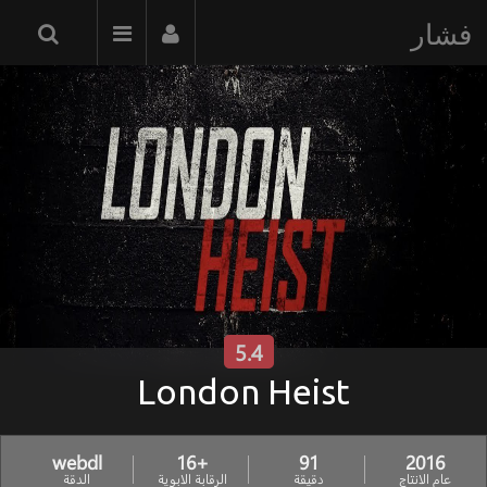
فشار
5.4
London Heist
webdl
+16
91
2016
عام الانتاج
دقيقة
الرقابة الابوية
الدقة