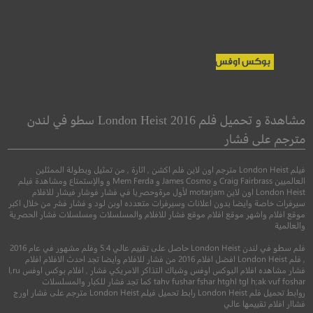
Bandit
Sing 2
هواة الغناء 2
قاطع طريق
مشاهدة و تحميل فلم London Heist 2016 سطو في لندن
مترجم على فشار
●
●
●
●
مغامرة
رسوم متحركة
كوميدي
جريمة
دراما
اثار
فيلم London Heist مترجم اون لاين فلم اكشن , اثارة , من تمثيل وبطولة الممثلين
العالميين Craig Fairbrass و James Cosmo و Mem Ferda و والإستمتاع ومشاهدة فيلم
London Heist اون لاين motarjam لأول مرةوحصريا في فشار فوشار فيشار للافلام
سيرفرات خاصة وايضا بدون اعلانات وسيرفرات متعدده اوبن لود و فشار فشر من خلال اكبر
موقع افلام واشهر موقع افلام موقع فشار للافلام والمسلسلات ومسلسلات فشار الحصرية
والعالمية
فلم سطو في لندن London Heist حاصل على تقييم عالي 5.4 وفلم مشهور في عام 2016
, فلم London Heist افضل افلام 2016 من فشار للافلام وايضا تجد احدث الافلام افلام
فشار مشاهده افلام البوكس اوفس وشباك التذاكر الامريكي فشار , افلام بوكس اوفس l,ru
tahv fushar fshar htghl tgl h;ak vuf foshar كما تجد فشار للكبار والمسلسلات
روابط تحميل فلم London Heist رابط تحميل فيلم London Heist مترجم على فشار اورج
6.4
6.9
فشاار افلام تقييمها عالي