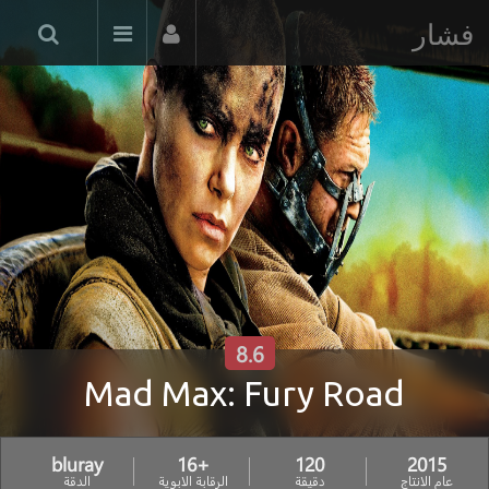
فشار
8.6
Mad Max: Fury Road
bluray
+16
120
2015
عام الانتاج
دقيقة
الرقابة الابوية
الدقة