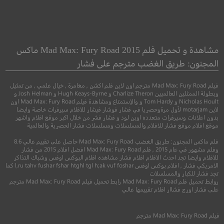
n in a Cornfield
Belfast
بلفاست
مهرج في حقل الذ
مشاهدة و تحميل فلم Mad Max: Fury Road 2015 ماكس
المجنون: طريق الغضب مترجم على فشار
●
●
دراما
رعب
غموض
اثا
فيلم Mad Max: Fury Road مترجم اون لاين فلم اكشن , مغامرة , خيال علمي , من تمثيل
وبطولة الممثلين العالميين Charlize Theron و Hugh Keays-Byrne و Josh Helman و
Nicholas Hoult و Tom Hardy و والإستمتاع ومشاهدة فيلم Mad Max: Fury Road اون
لاين motarjam لأول مرةوحصريا في فشار فوشار فيشار للافلام سيرفرات خاصة وايضا
بدون اعلانات وسيرفرات متعدده اوبن لود و فشار فشر من خلال اكبر موقع افلام واشهر
موقع افلام موقع فشار للافلام والمسلسلات ومسلسلات فشار الحصرية والعالمية
فلم ماكس المجنون: طريق الغضب Mad Max: Fury Road حاصل على تقييم عالي 8.6
وفلم مشهور في عام 2015 , فلم Mad Max: Fury Road افضل افلام 2015 من فشار
للافلام وايضا تجد احدث الافلام افلام فشار مشاهده افلام البوكس اوفس وشباك التذاكر
الامريكي فشار , افلام بوكس اوفس l,ru tahv fushar fshar htghl tgl h;ak vuf foshar كما
تجد فشار للكبار والمسلسلات
6.2
7.4
روابط تحميل فلم Mad Max: Fury Road رابط تحميل فيلم Mad Max: Fury Road مترجم
على فشار اورج فشاار افلام تقييمها عالي
2021
+13
مترجم
2025
+15
متر
فيلم
Mad Max: Fury Road
مترجم