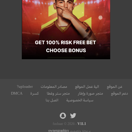
عن الموقع
الية عمل الموقع
مصادر المعلومات
uploader?
دعم الموقع
متجر صورة وإطار
متجر ستر وغطا
كسرة
DMCA
سياسة الخصوصية
اتصل بنا
fushaar © 2026 -
V11.1
برمجة وتصميم
ownergraphics