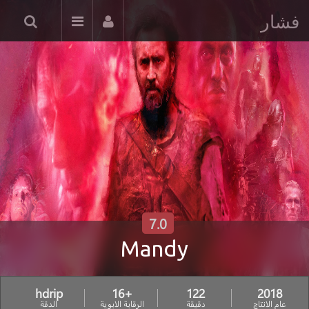
فشار
7.0
Mandy
hdrip
+16
122
2018
عام الانتاج
دقيقة
الرقابة الابوية
الدقة