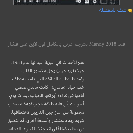
اضف للمفضلة
فلم Mandy 2018 مترجم عربي بالكامل اون لاين على فشار
تقع الأحداث في البرية البدائية عام 1983،
حيث (ريد ميلر) رجل مكسور القلب
ومُحبَط، يطارد الطائفة التي قامت بخطف
حُب حياته (ماندي).. كانت ماندي تقضي
أيامها في قراءة أوراقها الخيالية. وذات يوم،
أسرت عينْي قائد طائفة مجنونة؛ فقام بتجنيد
مجموعة من الدرّاجين الناريين لاختطافها.
يتزود ريد بالمنشار وأسلحة أخرى، ثم ينطلق
في رحلته مُخلفًا ورائه جثث تغمرها الدماء،