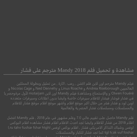
Escape
Nobody
لا أحد
هروب
مشاهدة و تحميل فلم Mandy 2018 مترجم على فشار
فيلم Mandy مترجم اون لاين فلم اكشن , رعب , اثارة , من تمثيل وبطولة الممثلين
●
●
●
●
اكشن
جريمة
دراما
اكشن
مغامرة
اثا
العالميين Andrea Riseborough و Linus Roache و Ned Dennehy و Nicolas Cage و
Olwen Fouéré و والإستمتاع ومشاهدة فيلم Mandy اون لاين motarjam لأول مرةوحصريا
في فشار فوشار فيشار للافلام سيرفرات خاصة وايضا بدون اعلانات وسيرفرات متعدده
اوبن لود و فشار فشر من خلال اكبر موقع افلام واشهر موقع افلام موقع فشار للافلام
والمسلسلات ومسلسلات فشار الحصرية والعالمية
فلم Mandy حاصل على تقييم عالي 7.0 وفلم مشهور في عام 2018 , فلم Mandy افضل
افلام 2018 من فشار للافلام وايضا تجد احدث الافلام افلام فشار مشاهده افلام البوكس
اوفس وشباك التذاكر الامريكي فشار , افلام بوكس اوفس l,ru tahv fushar fshar htghl
tgl h;ak vuf foshar كما تجد فشار للكبار والمسلسلات
روابط تحميل فلم Mandy رابط تحميل فيلم Mandy مترجم على فشار اورج فشاار افلام