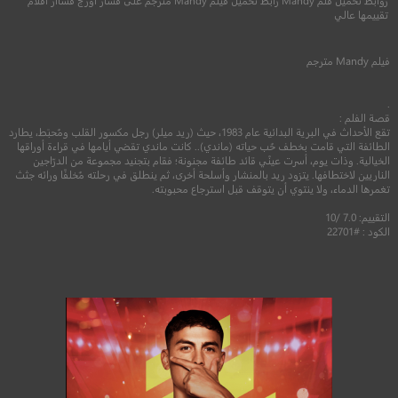
تقييمها عالي
6.5
7.4
فيلم
Mandy
مترجم
2021
+15
مترجم
2024
+13
متر
.
قصة الفلم :
تقع الأحداث في البرية البدائية عام 1983، حيث (ريد ميلر) رجل مكسور القلب ومُحبَط، يطارد
الطائفة التي قامت بخطف حُب حياته (ماندي).. كانت ماندي تقضي أيامها في قراءة أوراقها
الخيالية. وذات يوم، أسرت عينْي قائد طائفة مجنونة؛ فقام بتجنيد مجموعة من الدرّاجين
الناريين لاختطافها. يتزود ريد بالمنشار وأسلحة أخرى، ثم ينطلق في رحلته مُخلفًا ورائه جثث
تغمرها الدماء، ولا ينتوي أن يتوقف قبل استرجاع محبوبته.
التقييم: 7.0 /10
الكود : #22701