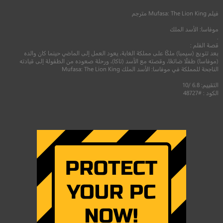
فيلم
Mufasa: The Lion King
مترجم
موفاسا: الأسد الملك
.
قصة الفلم :
بعد تتويج (سيمبا) ملكًا على مملكة الغابة، يعود العمل إلى الماضي حينما كان والده
(موفاسا) طفلًا ضائعًا، وقصته مع الأسد (تاكا)، ورحلة صعوده من الطفولة إلى قيادته
الناجحة للمملكة في موفاسا: الأسد الملك Mufasa: The Lion King
التقييم: 6.8 /10
الكود : #48727