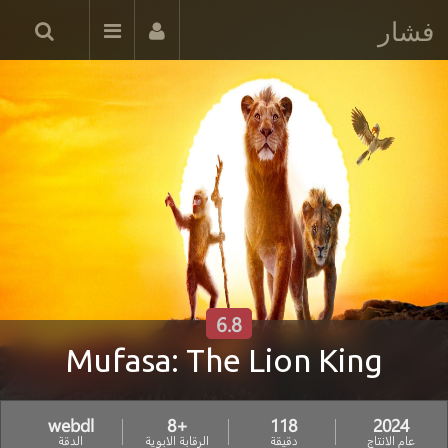
فشار
6.8
Mufasa: The Lion King
webdl
+8
118
2024
عام الانتاج
دقيقة
الرقابة الابوية
الدقة