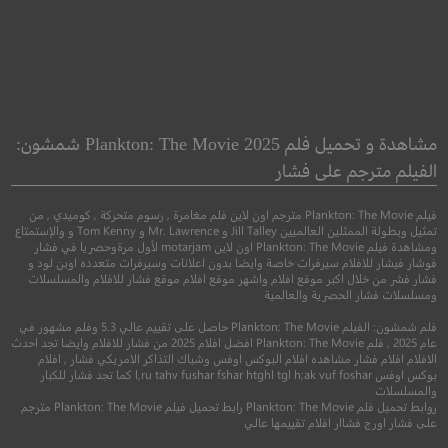
esident Evil
Hateship Loveship
كره حب
مشاهدة و تحميل فلم Plankton: The Movie 2025 شمشون:
الفيلم مترجم على فشار
●
●
اكشن
رعب
خيال ع
دراما
فيلم Plankton: The Movie مترجم اون لاين فلم مغامرة , رسوم متحركة , كوميدي , من
تمثيل وبطولة الممثلين العالميين Jill Talley و Mr. Lawrence و Tom Kenny و والإستمتاع
ومشاهدة فيلم Plankton: The Movie اون لاين motarjam لأول مرةوحصريا في فشار
فوشار فيشار للافلام سيرفرات خاصة وايضا بدون اعلانات وسيرفرات متعدده اوبن لود و
فشار فشر من خلال اكبر موقع افلام واشهر موقع افلام موقع فشار للافلام والمسلسلات
ومسلسلات فشار الحصرية والعالمية
فلم شمشون: الفيلم Plankton: The Movie حاصل على تقييم عالي 5.3 وفلم مشهور في
عام 2025 , فلم Plankton: The Movie افضل افلام 2025 من فشار للافلام وايضا تجد احدث
الافلام افلام فشار مشاهده افلام البوكس اوفس وشباك التذاكر الامريكي فشار , افلام
6.7
بوكس اوفس l,ru tahv fushar fshar htghl tgl h;ak vuf foshar كما تجد فشار للكبار
والمسلسلات
6.2
روابط تحميل فلم Plankton: The Movie رابط تحميل فيلم Plankton: The Movie مترجم
2002
+16
متر
على فشار اورج فشاار افلام تقييمها عالي
2013
+16
مترجم