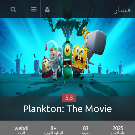
فشار
5.3
Plankton: The Movie
webdl
+8
83
2025
عام الانتاج
دقيقة
الرقابة الابوية
الدقة