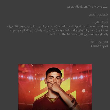
فيلم
Plankton: The Movie
مترجم
شمشون: الفيلم
.
قصة الفلم :
بعد إحباط مخططاته الشريرة لتدمير العالم، يُصبح على الشرير (شيلدون جيه بلانكتون) –
(شمشون) – فعل النقيض وإنقاذ العالم بدلًا من تدميره؛ حينما يُصبح قاع الهامور مهددًا
بالخطر في شمشون: الفيلم Plankton: The Movie
التقييم: 5.3 /10
الكود : #49016