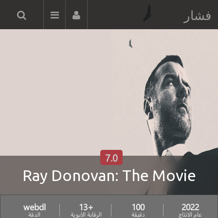
فشار
7.0
Ray Donovan: The Movie
webdl
+13
100
2022
عام الانتاج
دقيقة
الرقابة الابوية
الدقة