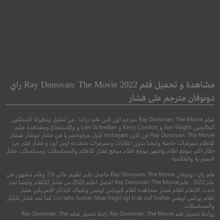
n: Last of the
Rogue Warfare: Death
Enforcers
of a Nation
مشاهدة و تحميل فلم Ray Donovan: The Movie 2022 راي
حرب المارقة: موت الأمة
الأبله: آخر المنفذ
دونوفان مترجم على فشار
فيلم Ray Donovan: The Movie مترجم اون لاين فلم دراما , من تمثيل وبطولة الممثلين
●
اكشن
كوميدي
رياضي
العالميين Jon Voight و Kerry Condon و Liev Schreiber و والإستمتاع ومشاهدة فيلم
Ray Donovan: The Movie اون لاين motarjam لأول مرةوحصريا في فشار فوشار فيشار
للافلام سيرفرات خاصة وايضا بدون اعلانات وسيرفرات متعدده اوبن لود و فشار فشر من
خلال اكبر موقع افلام واشهر موقع افلام موقع فشار للافلام والمسلسلات ومسلسلات فشار
الحصرية والعالمية
فلم راي دونوفان Ray Donovan: The Movie حاصل على تقييم عالي 7.0 وفلم مشهور في
عام 2022 , فلم Ray Donovan: The Movie افضل افلام 2022 من فشار للافلام وايضا تجد
احدث الافلام افلام فشار مشاهده افلام البوكس اوفس وشباك التذاكر الامريكي فشار ,
افلام بوكس اوفس l,ru tahv fushar fshar htghl tgl h;ak vuf foshar كما تجد فشار للكبار
والمسلسلات
روابط تحميل فلم Ray Donovan: The Movie رابط تحميل فيلم Ray Donovan: The