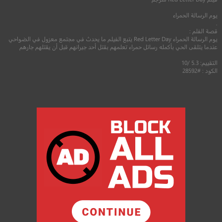
يوم الرسالة الحمراء
.
قصة الفلم :
يوم الرسالة الحمراء Red Letter Day يتبع الفيلم ما يحدث في مجتمع معزول في الضواحي
عندما يتلقى الحي بأكمله رسائل حمراء تعلمهم بقتل أحد جيرانهم قبل أن يقتلهم جارهم
التقييم: 5.3 /10
الكود : #28592