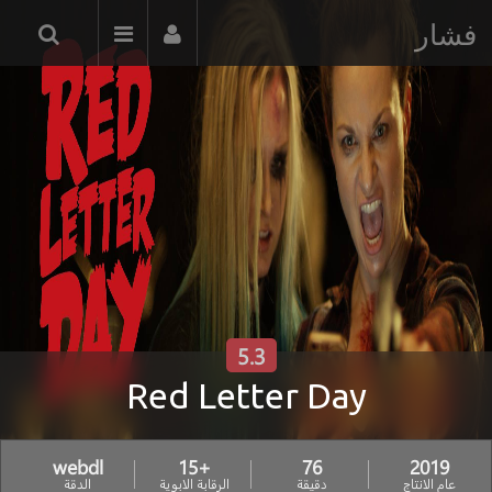
فشار
5.3
Red Letter Day
webdl
+15
76
2019
عام الانتاج
دقيقة
الرقابة الابوية
الدقة