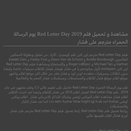
Nice View
Strangerland
أرض الغريب
منظر رائع
مشاهدة و تحميل فلم Red Letter Day 2019 يوم الرسالة
الحمراء مترجم على فشار
●
●
دراما
اثارة
كوميدي
دراما
فيلم Red Letter Day مترجم اون لاين فلم كوميدي , اثارة , من تمثيل وبطولة الممثلين
العالميين Arielle Rombough و Dawn Van de Schoot و Hailey Foss و Kaeleb Zain
Gartner و Michael Tan و Roger LeBlanc و والإستمتاع ومشاهدة فيلم Red Letter Day
اون لاين motarjam لأول مرةوحصريا في فشار فوشار فيشار للافلام سيرفرات خاصة وايضا
بدون اعلانات وسيرفرات متعدده اوبن لود و فشار فشر من خلال اكبر موقع افلام واشهر
موقع افلام موقع فشار للافلام والمسلسلات ومسلسلات فشار الحصرية والعالمية
فلم يوم الرسالة الحمراء Red Letter Day حاصل على تقييم عالي 5.3 وفلم مشهور في عام
2019 , فلم Red Letter Day افضل افلام 2019 من فشار للافلام وايضا تجد احدث الافلام
افلام فشار مشاهده افلام البوكس اوفس وشباك التذاكر الامريكي فشار , افلام بوكس
اوفس l,ru tahv fushar fshar htghl tgl h;ak vuf foshar كما تجد فشار للكبار
والمسلسلات
6.7
7.1
روابط تحميل فلم Red Letter Day رابط تحميل فيلم Red Letter Day مترجم على فشار
اورج فشاار افلام تقييمها عالي
2015
+16
مترجم
2022
+13
متر
فيلم
Red Letter Day
مترجم