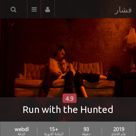
فشار
4.9
Run with the Hunted
webdl
+15
93
2019
عام الانتاج
دقيقة
الرقابة الابوية
الدقة