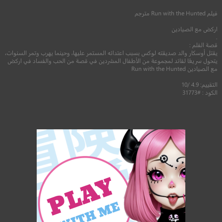
فيلم
Run with the Hunted
مترجم
اركض مع الصيادين
.
قصة الفلم :
يقتل أوسكار والد صديقته لوكس بسبب اعتدائه المستمر عليها، وحينما يهرب وتمر السنوات،
يتحول سريعًا لقائد لمجموعة من الأطفال المشردين في قصة من الحب والفساد في اركض
مع الصيادين Run with the Hunted
التقييم: 4.9 /10
الكود : #31773