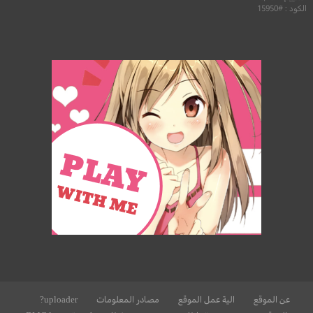
الكود : #15950
عن الموقع
الية عمل الموقع
مصادر المعلومات
uploader?