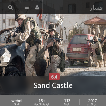
فشار
6.4
Sand Castle
webdl
+16
113
2017
عام الانتاج
دقيقة
الرقابة الابوية
الدقة