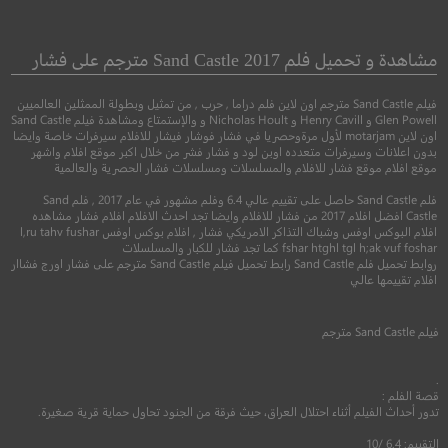
ngel Of Mine
Tinker Bell and the
Legend of the
ملاكي الخاص
مشاهدة و تحميل فلم Sand Castle 2017 مترجم على فشار
NeverBeast
تينكر بيل وأسطورة أبدا الوحش
فيلم Sand Castle مترجم اون لاين فلم دراما , حرب , من تمثيل وبطولة الممثلين العالميين
●
●
دراما
غموض
اثا
Glen Powell و Henry Cavill و Nicholas Hoult و والإستمتاع ومشاهدة فيلم Sand Castle
اون لاين motarjam لأول مرةوحصريا في فشار فوشار فيشار للافلام سيرفرات خاصة وايضا
بدون اعلانات وسيرفرات متعدده اوبن لود و فشار فشر من خلال اكبر موقع افلام واشهر
●
●
مغامرة
رسوم متحركة
عائلي
موقع افلام موقع فشار للافلام والمسلسلات ومسلسلات فشار الحصرية والعالمية
فلم Sand Castle حاصل على تقييم عالي 6.4 وفلم مشهور في عام 2017 , فلم Sand
Castle افضل افلام 2017 من فشار للافلام وايضا تجد احدث الافلام افلام فشار مشاهده
افلام البوكس اوفس وشباك التذاكر الامريكي فشار , افلام بوكس اوفس l,ru tahv fushar
fshar htghl tgl h;ak vuf foshar كما تجد فشار للكبار والمسلسلات
روابط تحميل فلم Sand Castle رابط تحميل فيلم Sand Castle مترجم على فشار اورج فشاار
افلام تقييمها عالي
6.8
فيلم
Sand Castle
مترجم
6.8
2019
+16
متر
.
قصة الفلم :
2015
+12
مترجم
تدور أحداث الفيلم أثناء احتلال العراق، حيث فرقة من الجنود تحاول حماية قرية صغيرة.
التقييم: 6.4 /10