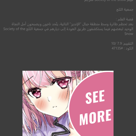
جمعية الثلج
.
قصة الفلم :
بعد تحطم طائرة وسط منطقة جبال “الإنديز” النائية، يتّحد ناجون ويصبحون أمل النجاة
الوحيد لبعضهم فيما يستكشفون طريق العودة إلى ديارهم في جمعية الثلج Society of the
Snow
التقييم: 7.9 /10
الكود : #47135