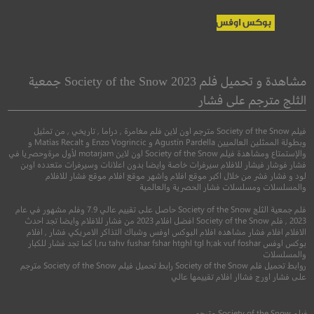
el Transylvania
Where the Crawdads
Sing
فندق ترانسلفيني
مشاهدة و تحميل فلم Society of the Snow 2023 جمعية
حيث يغني كوردادس
الثلج مترجم على فشار
●
●
اكشن
رسوم متحركة
فيلم Society of the Snow مترجم اون لاين فلم مغامرة , دراما , تاريخي , من تمثيل
●
●
دراما
غموض
اثارة
وبطولة الممثلين العالميين Agustín Pardella و Enzo Vogrincic و Matías Recalt و
والإستمتاع ومشاهدة فيلم Society of the Snow اون لاين motarjam لأول مرةوحصريا في
فشار فوشار فيشار للافلام سيرفرات خاصة وايضا بدون اعلانات وسيرفرات متعدده اوبن
لود و فشار فشر من خلال اكبر موقع افلام واشهر موقع افلام موقع فشار للافلام
والمسلسلات ومسلسلات فشار الحصرية والعالمية
فلم جمعية الثلج Society of the Snow حاصل على تقييم عالي 7.9 وفلم مشهور في عام
2023 , فلم Society of the Snow افضل افلام 2023 من فشار للافلام وايضا تجد احدث
الافلام افلام فشار مشاهده افلام البوكس اوفس وشباك التذاكر الامريكي فشار , افلام
بوكس اوفس l,ru tahv fushar fshar htghl tgl h;ak vuf foshar كما تجد فشار للكبار
والمسلسلات
7.1
روابط تحميل فلم Society of the Snow رابط تحميل فيلم Society of the Snow مترجم
على فشار اورج فشاار افلام تقييمها عالي
7.1
2012
+8
مترج
2022
+13
مترجم
فيلم
Society of the Snow
مترجم