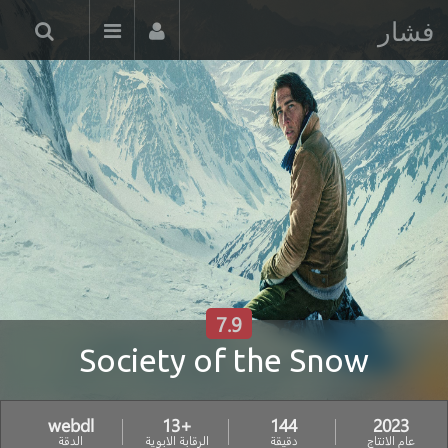
فشار
7.9
Society of the Snow
webdl
+13
144
2023
عام الانتاج
دقيقة
الرقابة الابوية
الدقة