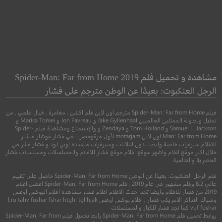
he Scrapper
Beatriz at Dinner
بياتريس على العشاء
المزيل
مشاهدة و تحميل فلم Spider-Man: Far from Home 2019
الرجل العنكبوت: بعيدًا عن الوطن مترجم على فشار
●
●
كوميدي
دراما
جريمة
اثارة
فيلم Spider-Man: Far from Home مترجم اون لاين فلم اكشن , مغامرة , خيال علمي , من
تمثيل وبطولة الممثلين العالميين Jake Gyllenhaal و Jon Favreau و Marisa Tomei و
Samuel L. Jackson و Tom Holland و Zendaya و والإستمتاع ومشاهدة فيلم Spider-
Man: Far from Home اون لاين motarjam لأول مرةوحصريا في فشار فوشار فيشار
للافلام سيرفرات خاصة وايضا بدون اعلانات وسيرفرات متعدده اوبن لود و فشار فشر من
خلال اكبر موقع افلام واشهر موقع افلام موقع فشار للافلام والمسلسلات ومسلسلات فشار
الحصرية والعالمية
فلم الرجل العنكبوت: بعيدًا عن الوطن Spider-Man: Far from Home حاصل على تقييم
عالي 8.2 وفلم مشهور في عام 2019 , فلم Spider-Man: Far from Home افضل افلام
2019 من فشار للافلام وايضا تجد احدث الافلام افلام فشار مشاهده افلام البوكس اوفس
وشباك التذاكر الامريكي فشار , افلام بوكس اوفس l,ru tahv fushar fshar htghl tgl h;ak
6.9
6.3
vuf foshar كما تجد فشار للكبار والمسلسلات
روابط تحميل فلم Spider-Man: Far from Home رابط تحميل فيلم Spider-Man: Far from