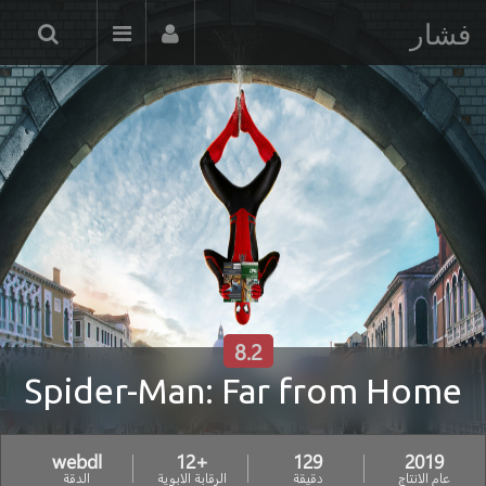
فشار
8.2
Spider-Man: Far from Home
webdl
+12
129
2019
عام الانتاج
دقيقة
الرقابة الابوية
الدقة