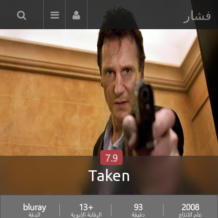
فشار
7.9
Taken
bluray
+13
93
2008
عام الانتاج
دقيقة
الرقابة الابوية
الدقة