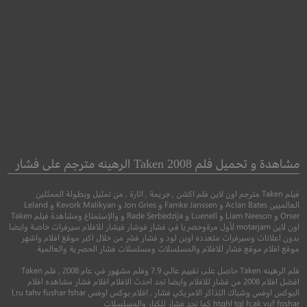
Kill Switch
Mad Max 2: The Road
Warrior
مفتاح القتل
مشاهدة و تحميل فلم Taken 2008 الرهينه مترجم على فشار
فيلم Taken مترجم اون لاين فلم اكشن , جريمة , اثارة , من تمثيل وبطولة الممثلين
●
●
اكشن
مغامرة
اثارة
●
●
اكشن
خيال علمي
العالميين Aclan Bates و Famke Janssen و Jon Gries و Kevork Malikyan و Leland
Orser و Liam Neeson و Luenell و Rade Serbedzija و والإستمتاع ومشاهدة فيلم Taken
اون لاين motarjam لأول مرةوحصريا في فشار فوشار فيشار للافلام سيرفرات خاصة وايضا
بدون اعلانات وسيرفرات متعدده اوبن لود و فشار فشر من خلال اكبر موقع افلام واشهر
موقع افلام موقع فشار للافلام والمسلسلات ومسلسلات فشار الحصرية والعالمية
فلم الرهينه Taken حاصل على تقييم عالي 7.9 وفلم مشهور في عام 2008 , فلم Taken
افضل افلام 2008 من فشار للافلام وايضا تجد احدث الافلام افلام فشار مشاهده افلام
البوكس اوفس وشباك التذاكر الامريكي فشار , افلام بوكس اوفس l,ru tahv fushar fshar
htghl tgl h;ak vuf foshar كما تجد فشار للكبار والمسلسلات