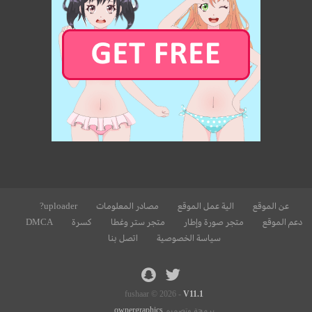
عن الموقع
الية عمل الموقع
مصادر المعلومات
uploader?
دعم الموقع
متجر صورة وإطار
متجر ستر وغطا
كسرة
DMCA
سياسة الخصوصية
اتصل بنا
fushaar © 2026 -
V11.1
برمجة وتصميم
ownergraphics