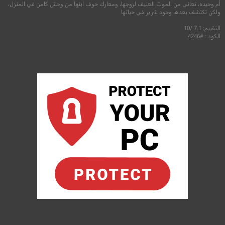
أم وحيده، تعاني من الموت العنيف لزوجها، ومعارك خوف ابنها من وحش كامن في المنزل،
ولكن تكتشف بعدها وجود شرير في حياتها
التقييم: 7.1 /10
الكود : #4246