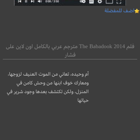
اضف للمفضلة
فلم The Babadook 2014 مترجم عربي بالكامل اون لاين على
فشار
أم وحيده، تعاني من الموت العنيف لزوجها،
ومعارك خوف ابنها من وحش كامن في
المنزل، ولكن تكتشف بعدها وجود شرير في
حياتها