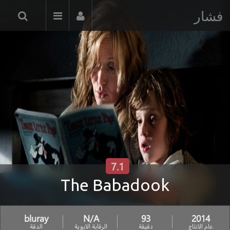
فشار
7.1
The Babadook
bluray
N/A
93
2014
عام الانتاج
دقيقة
الرقابة الابوية
الدقة