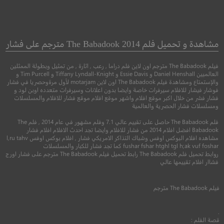
he Immortal
Limbo
الخالد
مشاهدة و تحميل فلم The Babadook 2014 مترجم على فشار
دراما
فيلم The Babadook مترجم اون لاين فلم دراما , رعب , اثارة , من تمثيل وبطولة الممثلين
●
جريمة
دراما
العالميين Daniel Henshall و Essie Davis و Tiffany Lyndall-Knight و Tim Purcell و
والإستمتاع ومشاهدة فيلم The Babadook اون لاين motarjam لأول مرةوحصريا في فشار
فوشار فيشار للافلام سيرفرات خاصة وايضا بدون اعلانات وسيرفرات متعدده اوبن لود و
فشار فشر من خلال اكبر موقع افلام واشهر موقع افلام موقع فشار للافلام والمسلسلات
ومسلسلات فشار الحصرية والعالمية
فلم The Babadook حاصل على تقييم عالي 7.1 وفلم مشهور في عام 2014 , فلم The
Babadook افضل افلام 2014 من فشار للافلام وايضا تجد احدث الافلام افلام فشار
مشاهده افلام البوكس اوفس وشباك التذاكر الامريكي فشار , افلام بوكس اوفس l,ru tahv
fushar fshar htghl tgl h;ak vuf foshar كما تجد فشار للكبار والمسلسلات
روابط تحميل فلم The Babadook رابط تحميل فيلم The Babadook مترجم على فشار اورج
7.1
فشاار افلام تقييمها عالي
6.4
2021
+15
مترجم
فيلم
The Babadook
مترجم
2019
+15
متر
.
قصة الفلم :