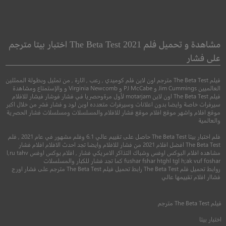
Mee Raqsam
The Siege of Robin
Hood
مي راكسام
مشاهدة و تحميل فلم The Beta Test 2021 اختبار بيتا مترجم
حصار روبن هود
على فشار
دراما
فيلم The Beta Test مترجم اون لاين فلم كوميدي , رعب , اثارة , من تمثيل وبطولة الممثلين
●
●
اكشن
مغامرة
فنتاسيا
العالميين Jim Cummings و PJ McCabe و Virginia Newcomb و والإستمتاع ومشاهدة
فيلم The Beta Test اون لاين motarjam لأول مرةوحصريا في فشار فوشار فيشار للافلام
سيرفرات خاصة وايضا بدون اعلانات وسيرفرات متعدده اوبن لود و فشار فشر من خلال اكبر
موقع افلام واشهر موقع افلام موقع فشار للافلام والمسلسلات ومسلسلات فشار الحصرية
والعالمية
فلم اختبار بيتا The Beta Test حاصل على تقييم عالي 6.1 وفلم مشهور في عام 2021 , فلم
The Beta Test افضل افلام 2021 من فشار للافلام وايضا تجد احدث الافلام افلام فشار
مشاهده افلام البوكس اوفس وشباك التذاكر الامريكي فشار , افلام بوكس اوفس l,ru tahv
fushar fshar htghl tgl h;ak vuf foshar كما تجد فشار للكبار والمسلسلات
روابط تحميل فلم The Beta Test رابط تحميل فيلم The Beta Test مترجم على فشار اورج
7.2
فشاار افلام تقييمها عالي
4.6
2020
+13
متر
فيلم
The Beta Test
مترجم
2022
+15
مترجم
اختبار بيتا