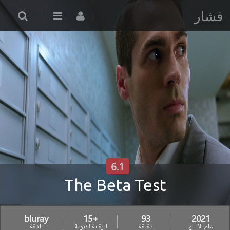
فشار
6.1
The Beta Test
bluray
+15
93
2021
عام الانتاج
دقيقة
الرقابة الابوية
الدقة