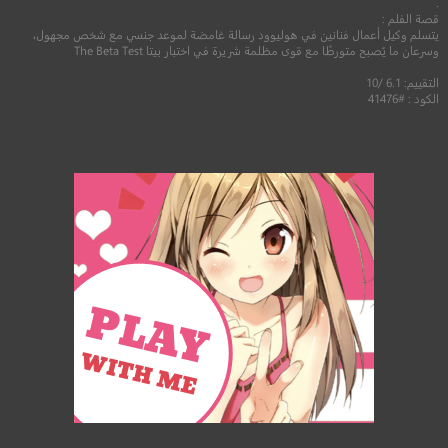
.
قصة الفلم :
يتسلم وكيل أعمال فنانين في هوليوود رسالة غامضة لموعد جنسي مع شخص مجهول،
وسرعان ما يُصبح متورطًا مع قوى مظلمة شريرة في اختبار بيتا The Beta Test
التقييم: 6.1 /10
الكود : #41476