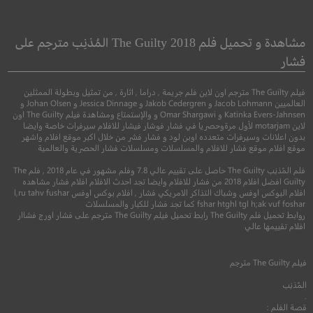
n Good Hands
Spider-Man: Into the
Spider-Verse
بين ايدي امينة
مشاهدة و تحميل فلم The Guilty 2018 المُذنِب مترجم على
سبايدر مان: في عالم
فشار
العنكبوت
دراما
فيلم The Guilty مترجم اون لاين فلم جريمة , دراما , اثارة , من تمثيل وبطولة الممثلين
العالميين Jacob Lohmann و Jakob Cedergren و Jessica Dinnage و Johan Olsen و
●
●
Katinka Evers-Jahnsen و Omar Shargawi و والإستمتاع ومشاهدة فيلم The Guilty اون
اكشن
مغامرة
رسوم متحركة
لاين motarjam لأول مرةوحصريا في فشار فوشار فيشار للافلام سيرفرات خاصة وايضا
بدون اعلانات وسيرفرات متعدده اوبن لود و فشار فشر من خلال اكبر موقع افلام واشهر
موقع افلام موقع فشار للافلام والمسلسلات ومسلسلات فشار الحصرية والعالمية
فلم المُذنِب The Guilty حاصل على تقييم عالي 7.8 وفلم مشهور في عام 2018 , فلم The
Guilty افضل افلام 2018 من فشار للافلام وايضا تجد احدث الافلام افلام فشار مشاهده
افلام البوكس اوفس وشباك التذاكر الامريكي فشار , افلام بوكس اوفس l,ru tahv fushar
fshar htghl tgl h;ak vuf foshar كما تجد فشار للكبار والمسلسلات
روابط تحميل فلم The Guilty رابط تحميل فيلم The Guilty مترجم على فشار اورج فشاار
5.6
افلام تقييمها عالي
2022
+13
متر
8.7
فيلم
The Guilty
مترجم
المُذنِب
2018
+8
مترجم
.
قصة الفلم :