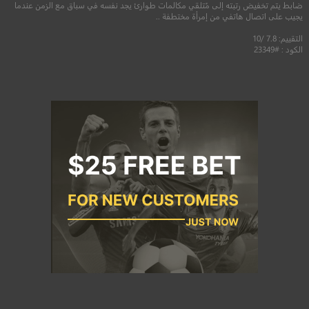
ضابط يتم تخفيض رتبته إلى مُتلقي مكالمات طوارئ يجد نفسه في سباق مع الزمن عندما
يجيب على اتصال هاتفي من إمرأة مختطفة ..
التقييم: 7.8 /10
الكود : #23349