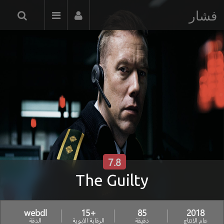
فشار
7.8
The Guilty
webdl
+15
85
2018
عام الانتاج
دقيقة
الرقابة الابوية
الدقة