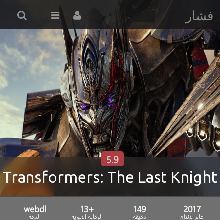
فشار
5.9
Transformers: The Last Knight
webdl
+13
149
2017
عام الانتاج
دقيقة
الرقابة الابوية
الدقة