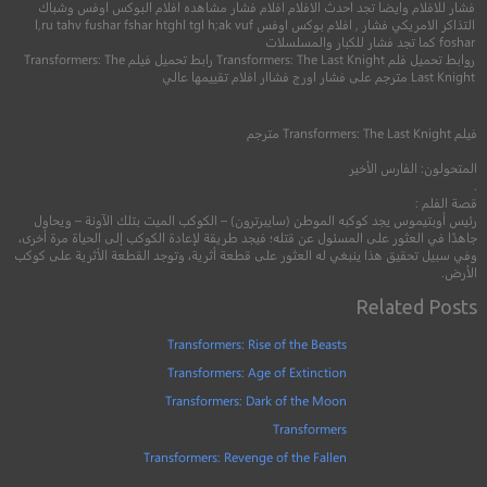
فشار للافلام وايضا تجد احدث الافلام افلام فشار مشاهده افلام البوكس اوفس وشباك
7.2
التذاكر الامريكي فشار , افلام بوكس اوفس l,ru tahv fushar fshar htghl tgl h;ak vuf
foshar كما تجد فشار للكبار والمسلسلات
4.5
روابط تحميل فلم Transformers: The Last Knight رابط تحميل فيلم Transformers: The
2018
+8
مترج
Last Knight مترجم على فشار اورج فشاار افلام تقييمها عالي
2017
+15
مترجم
فيلم
Transformers: The Last Knight
مترجم
المتحولون: الفارس الأخير
.
قصة الفلم :
رئيس أوبتيموس يجد كوكبه الموطن (سايبرترون) – الكوكب الميت بتلك الآونة – ويحاول
جاهدًا في العثور على المسئول عن قتله؛ فيجد طريقة لإعادة الكوكب إلى الحياة مرة أخرى،
وفي سبيل تحقيق هذا ينبغي له العثور
على قطعة أثرية، وتوجد القطعة الأثرية على كوكب
الأرض.
Related Posts
Transformers: Rise of the Beasts
Transformers: Age of Extinction
Transformers: Dark of the Moon
Transformers
Transformers: Revenge of the Fallen