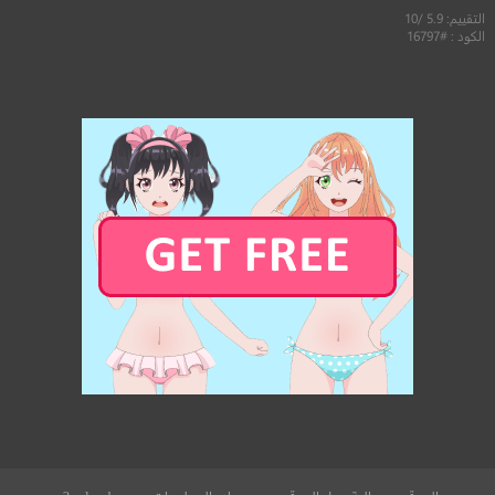
التقييم: 5.9 /10
الكود : #16797