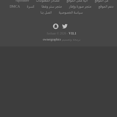
عن الموقع
الية عمل الموقع
مصادر المعلومات
uploader?
دعم الموقع
متجر صورة وإطار
متجر ستر وغطا
كسرة
DMCA
سياسة الخصوصية
اتصل بنا
fushaar © 2026 -
V11.1
برمجة وتصميم
ownergraphics