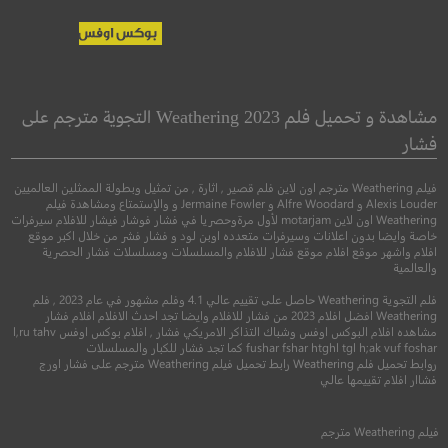
Uncharted
Untold: Operation
Flagrant Foul
مجهول
مشاهدة و تحميل فلم Weathering 2023 التجوية مترجم على
قصص غير محكيّة: عملية
فشار
الخطأ الصارخ
●
اكشن
مغامرة
فيلم Weathering مترجم اون لاين فلم قصير , اثارة , من تمثيل وبطولة الممثلين العالميين
Alexis Louder و Alfre Woodard و Jermaine Fowler و والإستمتاع ومشاهدة فيلم
●
Weathering اون لاين motarjam لأول مرةوحصريا في فشار فوشار فيشار للافلام سيرفرات
وثائقي
رياضي
خاصة وايضا بدون اعلانات وسيرفرات متعدده اوبن لود و فشار فشر من خلال اكبر موقع
افلام واشهر موقع افلام موقع فشار للافلام والمسلسلات ومسلسلات فشار الحصرية
والعالمية
فلم التجوية Weathering حاصل على تقييم عالي 4.1 وفلم مشهور في عام 2023 , فلم
Weathering افضل افلام 2023 من فشار للافلام وايضا تجد احدث الافلام افلام فشار
مشاهده افلام البوكس اوفس وشباك التذاكر الامريكي فشار , افلام بوكس اوفس l,ru tahv
fushar fshar htghl tgl h;ak vuf foshar كما تجد فشار للكبار والمسلسلات
روابط تحميل فلم Weathering رابط تحميل فيلم Weathering مترجم على فشار اورج
6.9
فشاار افلام تقييمها عالي
2022
+13
متر
7.0
فيلم
Weathering
مترجم