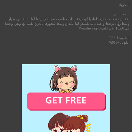
التجوية
2022
+13
مترجم
.
قصة الفلم :
بعد أن فقدت صحفية طفلتها الرضيعة وكادت تلقى حتفها هي أيضًا أثناء المخاض، تنهار
وسط رؤًى مزعجة واعتداءات تقشعر لها الأبدان وسط شعورها بالحزن يفتك بها وهي وحيدة
في المنزل في التجوية Weathering
التقييم: 4.1 /10
الكود : #46056