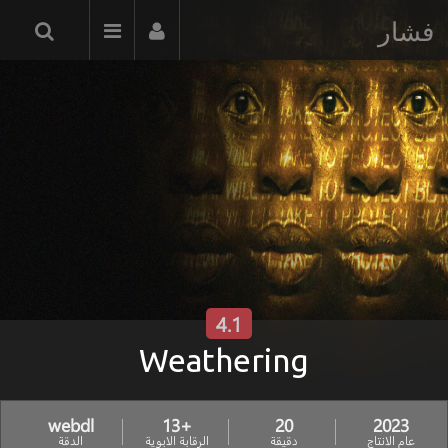
فشار
4.1
Weathering
webdl
+13
20
2023
عام الانتاج
دقيقة
الرقابة الابوية
الدقة