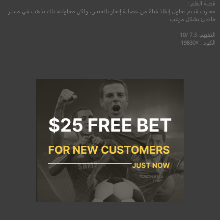
قصة الفلم :
محارب قديم يحاول إنقاذ فتاة من عصابة إتجار بالجنس، ولكن محاولته تلك تذهب في مسار
خاطئ بشكل مرعب.
التقييم: 7.3 /10
الكود : #19830