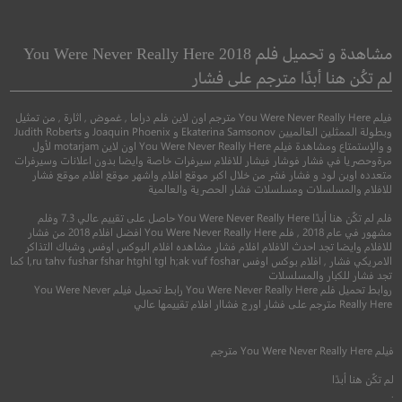
ord of the Rings:
300: Rise of an Empire
ellowship of the
300: صعود الإمبراطورية
مشاهدة و تحميل فلم You Were Never Really Here 2018
Ring
لم تكُن هنا أبدًا مترجم على فشار
ملك الخواتم : صداقة 
●
●
اكشن
دراما
فنتاسيا
فيلم You Were Never Really Here مترجم اون لاين فلم دراما , غموض , اثارة , من تمثيل
وبطولة الممثلين العالميين Ekaterina Samsonov و Joaquin Phoenix و Judith Roberts
●
●
و والإستمتاع ومشاهدة فيلم You Were Never Really Here اون لاين motarjam لأول
اكشن
مغامرة
فنتا
مرةوحصريا في فشار فوشار فيشار للافلام سيرفرات خاصة وايضا بدون اعلانات وسيرفرات
متعدده اوبن لود و فشار فشر من خلال اكبر موقع افلام واشهر موقع افلام موقع فشار
للافلام والمسلسلات ومسلسلات فشار الحصرية والعالمية
فلم لم تكُن هنا أبدًا You Were Never Really Here حاصل على تقييم عالي 7.3 وفلم
مشهور في عام 2018 , فلم You Were Never Really Here افضل افلام 2018 من فشار
للافلام وايضا تجد احدث الافلام افلام فشار مشاهده افلام البوكس اوفس وشباك التذاكر
الامريكي فشار , افلام بوكس اوفس l,ru tahv fushar fshar htghl tgl h;ak vuf foshar كما
تجد فشار للكبار والمسلسلات
6.5
روابط تحميل فلم You Were Never Really Here رابط تحميل فيلم You Were Never
Really Here مترجم على فشار اورج فشاار افلام تقييمها عالي
2014
+16
مترجم
8.8
فيلم
You Were Never Really Here
مترجم
2001
+13
متر
لم تكُن هنا أبدًا
.