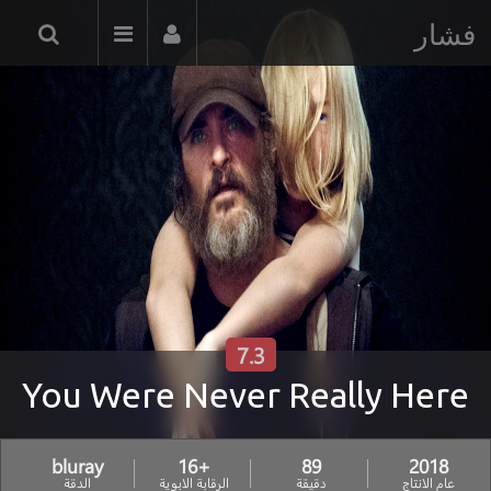
فشار
7.3
You Were Never Really Here
bluray
+16
89
2018
عام الانتاج
دقيقة
الرقابة الابوية
الدقة