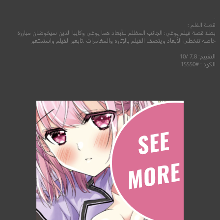
.
قصة الفلم :
بطلا قصة فيلم يوغي: الجانب المظلم للأبعاد هما يوغي وكايبا الذين سيخوضان مبارزة
خاصة تتخطى الأبعاد ويتصف الفيلم بالإثارة والمغامرات .تابعو الفيلم واستمتعو
التقييم: 7,8 /10
الكود : #15550