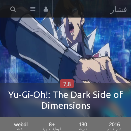
فشار
7,8
Yu-Gi-Oh!: The Dark Side of
Dimensions
webdl
+8
130
2016
عام الانتاج
دقيقة
الرقابة الابوية
الدقة