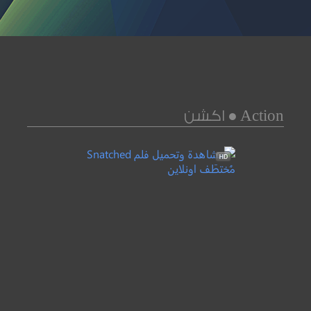
Action ● اكشن