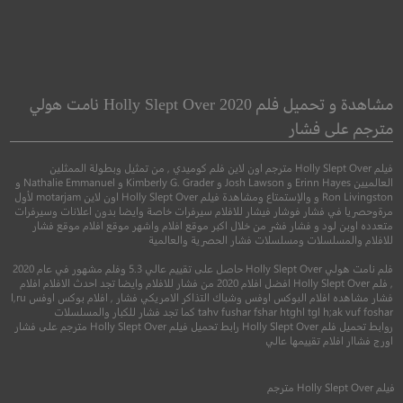
our Wedding Day
The Condemned
المدانون
في يوم زفافك
مشاهدة و تحميل فلم Holly Slept Over 2020 نامت هولي
مترجم على فشار
●
اكشن
اثارة
رومانسي
فيلم Holly Slept Over مترجم اون لاين فلم كوميدي , من تمثيل وبطولة الممثلين
العالميين Erinn Hayes و Josh Lawson و Kimberly G. Grader و Nathalie Emmanuel و
Ron Livingston و والإستمتاع ومشاهدة فيلم Holly Slept Over اون لاين motarjam لأول
مرةوحصريا في فشار فوشار فيشار للافلام سيرفرات خاصة وايضا بدون اعلانات وسيرفرات
متعدده اوبن لود و فشار فشر من خلال اكبر موقع افلام واشهر موقع افلام موقع فشار
للافلام والمسلسلات ومسلسلات فشار الحصرية والعالمية
فلم نامت هولي Holly Slept Over حاصل على تقييم عالي 5.3 وفلم مشهور في عام 2020
, فلم Holly Slept Over افضل افلام 2020 من فشار للافلام وايضا تجد احدث الافلام افلام
فشار مشاهده افلام البوكس اوفس وشباك التذاكر الامريكي فشار , افلام بوكس اوفس l,ru
tahv fushar fshar htghl tgl h;ak vuf foshar كما تجد فشار للكبار والمسلسلات
روابط تحميل فلم Holly Slept Over رابط تحميل فيلم Holly Slept Over مترجم على فشار
6.8
6.1
اورج فشاار افلام تقييمها عالي
2007
+16
مترجم
2018
+13
متر
فيلم
Holly Slept Over
مترجم