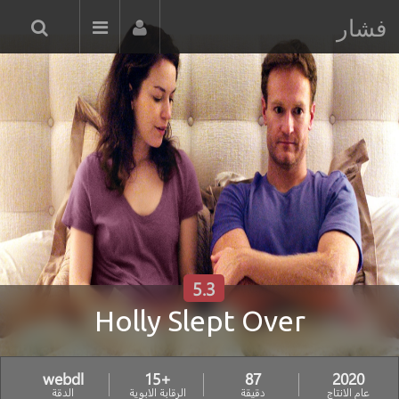
فشار
5.3
Holly Slept Over
webdl
+15
87
2020
عام الانتاج
دقيقة
الرقابة الابوية
الدقة