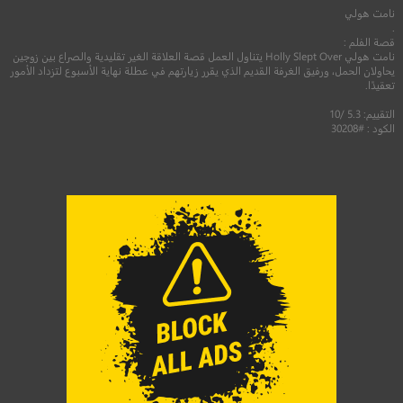
نامت هولي
.
قصة الفلم :
نامت هولي Holly Slept Over يتناول العمل قصة العلاقة الغير تقليدية والصراع بين زوجين
يحاولان الحمل، ورفيق الغرفة القديم الذي يقرر زيارتهم في عطلة نهاية الأسبوع لتزداد الأمور
تعقيدًا.
التقييم: 5.3 /10
الكود : #30208