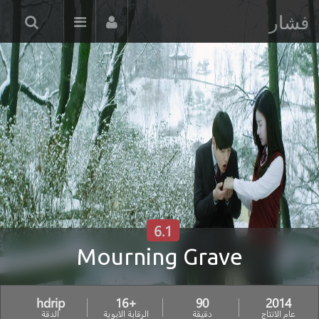
فشار
6.1
Mourning Grave
hdrip
+16
90
2014
عام الانتاج
دقيقة
الرقابة الابوية
الدقة