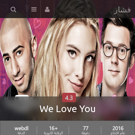
فشار
4.3
We Love You
webdl
+16
77
2016
عام الانتاج
دقيقة
الرقابة الابوية
الدقة