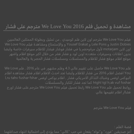
Blank
Death of a Unicorn
موت حصان وحيد القرن
فراغ
مشاهدة و تحميل فلم We Love You 2016 مترجم على فشار
فيلم We Love You مترجم اون لاين فلم كوميدي , من تمثيل وبطولة الممثلين العالميين
●
●
●
كوميدي
فنتاسيا
رعب
اكشن
اثارة
Justin Dobies و Lele Pons و Yousef Erakat و والإستمتاع ومشاهدة فيلم We Love You
اون لاين motarjam لأول مرةوحصريا في فشار فوشار فيشار للافلام سيرفرات خاصة وايضا
بدون اعلانات وسيرفرات متعدده اوبن لود و فشار فشر من خلال اكبر موقع افلام واشهر
موقع افلام موقع فشار للافلام والمسلسلات ومسلسلات فشار الحصرية والعالمية
فلم We Love You حاصل على تقييم عالي 4.3 وفلم مشهور في عام 2016 , فلم We Love
You افضل افلام 2016 من فشار للافلام وايضا تجد احدث الافلام افلام فشار مشاهده افلام
البوكس اوفس وشباك التذاكر الامريكي فشار , افلام بوكس اوفس l,ru tahv fushar fshar
htghl tgl h;ak vuf foshar كما تجد فشار للكبار والمسلسلات
روابط تحميل فلم We Love You رابط تحميل فيلم We Love You مترجم على فشار اورج
فشاار افلام تقييمها عالي
6.0
6.1
فيلم
We Love You
مترجم
2025
+13
مترجم
2019
+15
متر
.
قصة الفلم :
أعز صديقين “فورد” و”نواه” يقعان في حب “كالي” مما يؤدي إلى احتمالية انتهاء صداقتهما